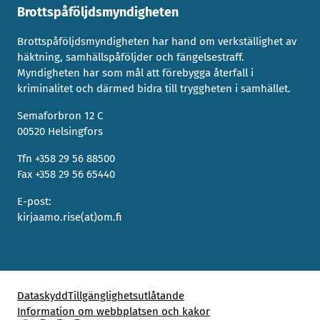
Brottspåföljdsmyndigheten
Brottspåföljdsmyndigheten har hand om verkställighet av
häktning, samhällspåföljder och fängelsestraff.
Myndigheten har som mål att förebygga återfall i
kriminalitet och därmed bidra till tryggheten i samhället.
Semaforbron 12 C
00520 Helsingfors
Tfn +358 29 56 88500
Fax +358 29 56 65440
E-post:
kirjaamo.rise(at)om.fi
Dataskydd
Tillgänglighetsutlåtande
Information om webbplatsen och kakor