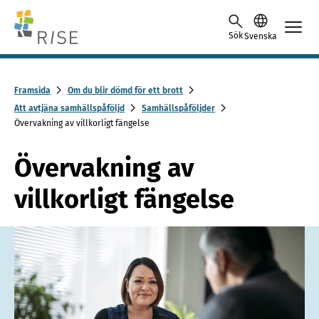
Skip to content -saavutettavuusohje
Sök
Svenska
Framsida
Om du blir dömd för ett brott
Att avtjäna samhällspåföljd
Samhällspåföljder
Övervakning av villkorligt fängelse
Övervakning av
villkorligt fängelse