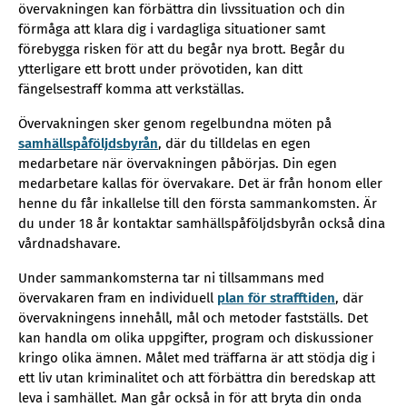
övervakningen kan förbättra din livssituation och din
förmåga att klara dig i vardagliga situationer samt
förebygga risken för att du begår nya brott. Begår du
ytterligare ett brott under prövotiden, kan ditt
fängelsestraff komma att verkställas.
Övervakningen sker genom regelbundna möten på
samhällspåföljdsbyrån
, där du tilldelas en egen
medarbetare när övervakningen påbörjas. Din egen
medarbetare kallas för övervakare. Det är från honom eller
henne du får inkallelse till den första sammankomsten. Är
du under 18 år kontaktar samhällspåföljdsbyrån också dina
vårdnadshavare.
Under sammankomsterna tar ni tillsammans med
övervakaren fram en individuell
plan för strafftiden
, där
övervakningens innehåll, mål och metoder fastställs. Det
kan handla om olika uppgifter, program och diskussioner
kringo olika ämnen. Målet med träffarna är att stödja dig i
ett liv utan kriminalitet och att förbättra din beredskap att
leva i samhället. Man går också in för att bryta din onda