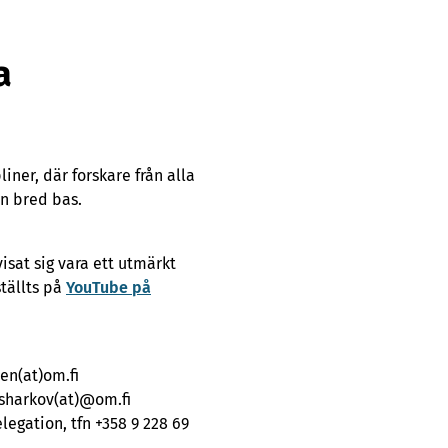
a
ner, där forskare från alla
n bred bas.
sat sig vara ett utmärkt
tällts på
YouTube på
nen(at)om.fi
tsharkov(at)@om.fi
egation, tfn +358 9 228 69