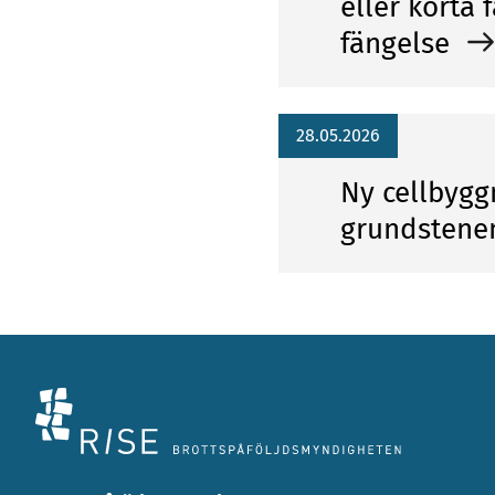
eller korta 
fängelse
28.05.2026
Ny cellbygg
grundstene