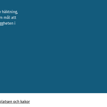
 häktning,
om mål att
yggheten i
latsen och kakor