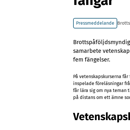
fångar
Pressmeddelande
Brott
Brottspå­följds­myn­dig­
sam­ar­be­te ve­ten­skaps
fem fäng­el­ser.
På vetenskapskurserna får 
inspelade föreläsningar f
får lära sig om nya teman
på distans om ett ämne som
Vetenskapsk