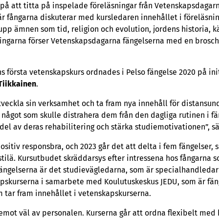
på att titta på inspelade föreläsningar från Vetenskapsdagar
är fångarna diskuterar med kursledaren innehållet i föreläsn
upp ämnen som tid, religion och evolution, jordens historia, k
ningarna förser Vetenskapsdagarna fängelserna med en bros
 första vetenskapskurs ordnades i Pelso fängelse 2020 på init
Tiikkainen
.
veckla sin verksamhet och ta fram nya innehåll för distansunde
 något som skulle distrahera dem från den dagliga rutinen i fä
del av deras rehabilitering och stärka studiemotivationen”, sä
itiv responsbra, och 2023 går det att delta i fem fängelser, 
tilä. Kursutbudet skräddarsys efter intressena hos fångarna 
fängelserna är det studievägledarna, som är specialhandledar
skurserna i samarbete med Koulutuskeskus JEDU, som är fän
 tar fram innehållet i vetenskapskurserna.
emot väl av personalen. Kurserna går att ordna flexibelt med h