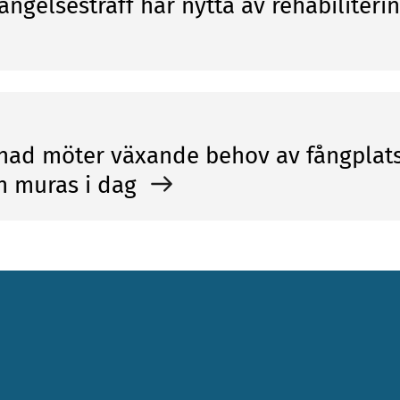
fängelsestraff har nytta av rehabiliteri
nad möter växande behov av fångplats
n muras i dag