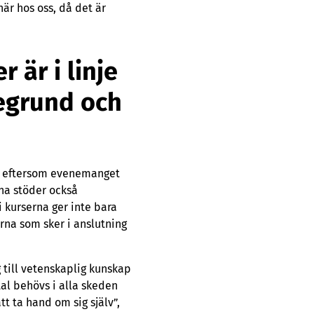
är hos oss, då det är
 är i linje
egrund och
n, eftersom evenemanget
erna stöder också
 kurserna ger inte bara
erna som sker i anslutning
g till vetenskaplig kunskap
al behövs i alla skeden
tt ta hand om sig själv”,