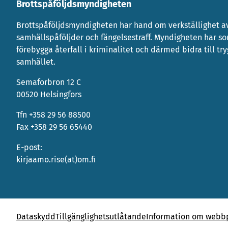
Brottspåföljdsmyndigheten
Brottspåföljdsmyndigheten har hand om verkställighet av
samhällspåföljder och fängelsestraff. Myndigheten har s
förebygga återfall i kriminalitet och därmed bidra till tr
samhället.
Semaforbron 12 C
00520 Helsingfors
Tfn +358 29 56 88500
Fax +358 29 56 65440
E-post:
kirjaamo.rise(at)om.fi
Dataskydd
Tillgänglighetsutlåtande
Information om webbp