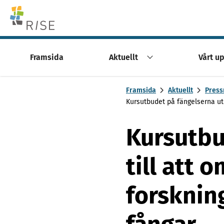
Skip to content -saavutettavuusohje
Framsida
Aktuellt
Vårt u
Framsida
Aktuellt
Press
Kursutbudet på fängelserna utö
Kursutbu
till att
forsknin