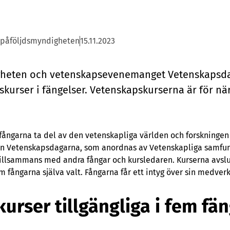
spåföljdsmyndigheten
15.11.2023
he­ten och ve­ten­skap­s­e­ve­ne­mang­et Ve­ten­skaps­da
­kur­ser i fäng­el­ser. Ve­ten­skaps­kur­ser­na är för när­v
fångarna ta del av den vetenskapliga världen och forskningen
rån Vetenskapsdagarna, som anordnas av Vetenskapliga samfu
 tillsammans med andra fångar och kursledaren. Kurserna avsl
 fångarna själva valt. Fångarna får ett intyg över sin medver
urser tillgängliga i fem fän