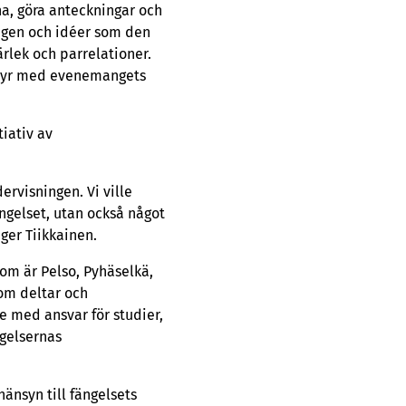
na, göra anteckningar och
ingen och idéer som den
ärlek och parrelationer.
chyr med evenemangets
iativ av
rvisningen. Vi ville
ngelset, utan också något
ger Tiikkainen.
som är Pelso, Pyhäselkä,
som deltar och
e med ansvar för studier,
gelsernas
änsyn till fängelsets