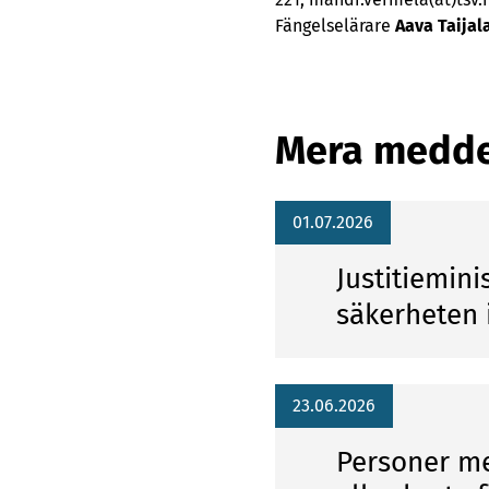
Fängelselärare
Aava Taijal
Mera medd
01.07.2026
Justitiemini
säkerheten 
23.06.2026
Personer me