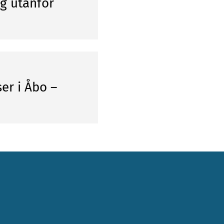
ng utanför
er i Åbo –