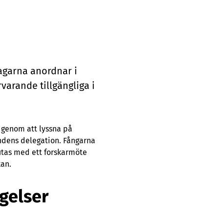
­gar­na an­ord­nar i
a­ran­de till­gäng­li­ga i
 genom att lyssna på
ndens delegation. Fångarna
utas med ett forskarmöte
kan.
gelser