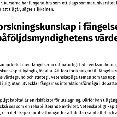
. Kurserna har fungerat bra som ett slags sommaruniversitet h
att tillgå”, säger Tiikkainen.
forskningskunskap i fängelser
påföljdsmyndighetens värd
samarbetet med fängelserna ett naturligt led i verksamhete
ngskunskap tillgänglig för alla. Att föra forskningen till fängels
 värdegrund och strategi. Vetenskapliga teman som tas upp i
al i sig, utan utvecklar fångarnas interaktionsförmåga i debatt
ligt kapital är en riskfaktor för utslagning. Därför kan tillgån
ckså ses som en rehabiliterande aktivitet. Vetenskapligt kapit
, och det skapar förutsättningar för att delta i samhället och a