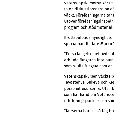
Vetenskapskurserna går ut 
ta en diskussionssession d
väckt. Föreläsningarna tar 
Utöver föreläsningsinspel
program och stödmaterial.
Brottspåföljdsmyndighetens
specialhandledare
Marko 
”Pelso fängelse behövde ut
erbjuda fångarna inte bara
som skulle fungera som en 
Vetenskapskursen väckte pos
Tavastehus, Sukeva och Kes
personalresurserna. Ute i 
som har hand om Vetenskap
utbildningspartner och som
”Kurserna har också tagits 