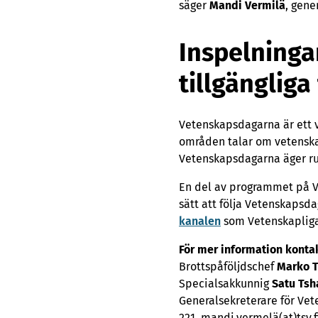
säger
Mandi Vermilä
, gene
Inspelninga
tillgängliga
Vetenskapsdagarna är ett v
områden talar om vetenska
Vetenskapsdagarna äger rum 
En del av programmet på Ve
sätt att följa Vetenskaps
kanalen
som Vetenskapliga
För mer information konta
Brottspåföljdschef
Marko T
Specialsakkunnig
Satu Tsh
Generalsekreterare för V
221, mandi.vermelä(at)tsv.f