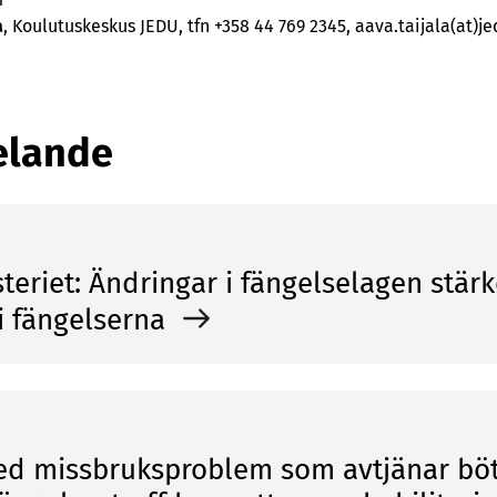
a
, Koulutuskeskus JEDU, tfn +358 44 769 2345, aava.taijala(at)je
elande
steriet: Ändringar i fängelselagen stärk
i fängelserna
d missbruksproblem som avtjänar böt