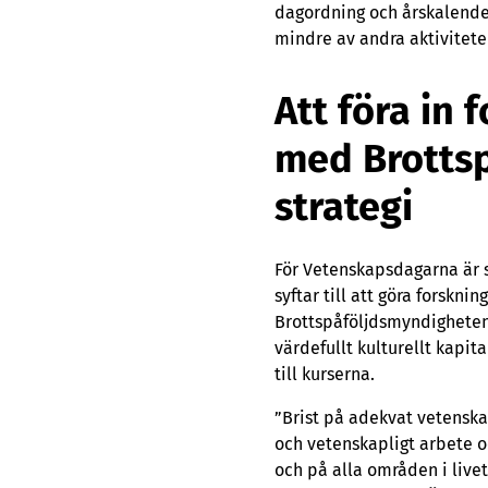
dagordning och årskalender
mindre av andra aktiviteter 
Att föra in 
med Brotts
strategi
För Vetenskapsdagarna är 
syftar till att göra forskni
Brottspåföljdsmyndighetens
värdefullt kulturellt kapit
till kurserna.
”Brist på adekvat vetenskap
och vetenskapligt arbete o
och på alla områden i livet