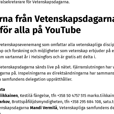
ralsekreterare för Vetenskapsdagarna.
rna från Vetenskapsdagarn
 för alla på YouTube
etenskapsevenemang som omfattar alla vetenskapliga discipli
p och forskning och möjligheter som vetenskap erbjuder på e
vartannat år i Helsingfors och är gratis att delta i.
tenskapsdagarna sänds live på nätet. Fjärranslutningen har vi
dagarna på. Inspelningarna av direktsändningarna har sammans
 samfundens delegation upprätthåller.
kta
iikkainen
, Kestilä fängelse, tfn +358 50 4757 515 marko.tiikkai
arkov
, Brottspåföljdsmyndigheten, tfn +358 295 684 108, satu.
etenskapsdagarna
Mandi Vermilä
, Vetenskapliga samfundens del
i