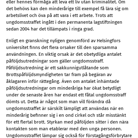
eller hennes förmåga att leva ett liv utan kriminalitet. Om
det behövs kan den minderårige till exempel få lära sig om
arbetslivet och öva på att vara i ett arbete. Trots att
ungdomsstraffet ingått i den permanenta lagstiftningen
sedan 2004 har det tillämpats i ringa grad.
Enligt en granskning nyligen genomförd av Helsingfors
universitet finns det flera orsaker till den sparsamma
användningen. En viktig orsak är det obetydliga antalet
påföljdsutredningar som gäller ungdomsstraff.
Påföljdsutredning är ett sakkunnigutlåtande som
Brottspåföljdsmyndigheten tar fram på begäran av
åklagaren inför rättegång. Även om antalet inhämtade
påföljdsutredningar om minderåriga har ökat betydligt
under de senaste åren har endast ett fåtal ungdomsstraff
dömts ut. Detta är något som man vill förändra då
ungdomsstraffet är särskilt lämpligt att användas när en
minderårig befinner sig i en ond cirkel och står misstänkt
för ett flertal brott. Styrkan med påföljden sitter i den nära
kontakten som man etablerar med den unga personen.
Ungdomsstraffet lämpar sig också för förstagångsförbrytare