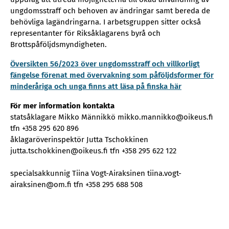
ungdomsstraff och behoven av ändringar samt bereda de
behövliga lagändringarna. I arbetsgruppen sitter också
representanter för Riksåklagarens byrå och
Brottspåföljdsmyndigheten.
Översikten 56/2023 över ungdomsstraff och villkorligt
fängelse förenat med övervakning som påföljdsformer för
minderåriga och unga finns att läsa på finska här
För mer information kontakta
statsåklagare Mikko Männikkö mikko.mannikko@oikeus.fi
tfn +358 295 620 896
åklagaröverinspektör Jutta Tschokkinen
jutta.tschokkinen@oikeus.fi tfn +358 295 622 122
specialsakkunnig Tiina Vogt-Airaksinen tiina.vogt-
airaksinen@om.fi tfn +358 295 688 508