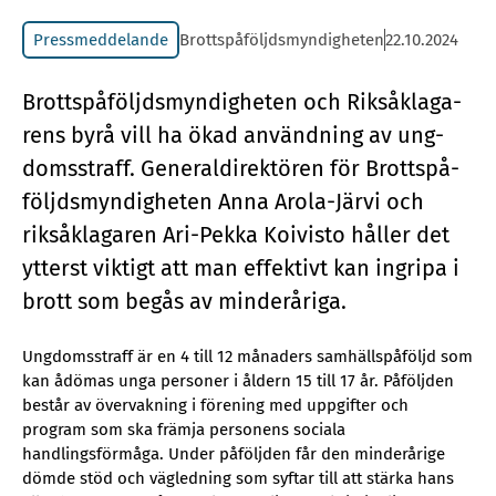
Pressmeddelande
Brottspåföljdsmyndigheten
22.10.2024
Brottspå­följds­myn­dig­he­ten och Riks­å­kla­ga­
rens byrå vill ha ökad an­vänd­ning av ung­
doms­straff. Ge­ne­ral­di­rek­tö­ren för Brottspå­
följds­myn­dig­he­ten Anna Aro­la-Jär­vi och
riks­å­kla­ga­ren Ari-Pek­ka Ko­i­visto hål­ler det
yt­terst vik­tigt att man ef­fek­tivt kan in­gri­pa i
brott som be­gås av min­derå­ri­ga.
Ungdomsstraff är en 4 till 12 månaders samhällspåföljd som
kan ådömas unga personer i åldern 15 till 17 år. Påföljden
består av övervakning i förening med uppgifter och
program som ska främja personens sociala
handlingsförmåga. Under påföljden får den minderårige
dömde stöd och vägledning som syftar till att stärka hans