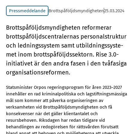
Pressmeddelande
Brottspåföljdsmyndigheten
25.03.2024
Brottspå­följds­myn­dig­he­ten re­for­me­rar
brottspå­följds­cen­tra­ler­nas per­so­nal­struk­tur
och led­nings­sy­stem samt ut­bild­nings­sy­ste­
met inom brottspå­följds­sek­torn. Rise 3.0-
ini­ti­a­ti­vet är den and­ra fa­sen i den två­fa­si­ga
or­ga­ni­sa­tions­re­for­men.
Statsminister Orpos regeringsprogram för åren 2023–2027
innehåller en rad kriminalpolitiska och lagstiftningsmässiga
mål som kommer att påverka organiseringen av
verksamheten vid Brottspåföljdsmyndigheten och få
konsekvenser när det gäller klientantalet och
resursbehoven. Riksdagen har redan tidigare vid
behandlingen av redogörelsen för rättsvården förutsatt
bland annat att behoven och möjligheterna att utveckla