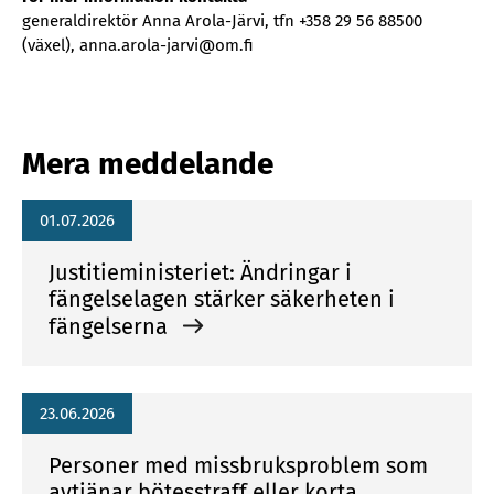
generaldirektör Anna Arola-Järvi, tfn +358 29 56 88500
(växel), anna.arola-jarvi@om.fi
Mera meddelande
01.07.2026
Justitieministeriet: Ändringar i
fängelselagen stärker säkerheten i
fängelserna
23.06.2026
Personer med missbruksproblem som
avtjänar bötesstraff eller korta