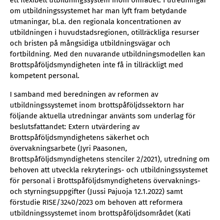
ett flexibelt utbildningssystem inom området. I utredningar
om utbildningssystemet har man lyft fram betydande
utmaningar, bl.a. den regionala koncentrationen av
utbildningen i huvudstadsregionen, otillräckliga resurser
och bristen på mångsidiga utbildningsvägar och
fortbildning. Med den nuvarande utbildningsmodellen kan
Brottspåföljdsmyndigheten inte få in tillräckligt med
kompetent personal.
I samband med beredningen av reformen av
utbildningssystemet inom brottspåföljdssektorn har
följande aktuella utredningar använts som underlag för
beslutsfattandet: Extern utvärdering av
Brottspåföljdsmyndighetens säkerhet och
övervakningsarbete (Jyri Paasonen,
Brottspåföljdsmyndighetens stenciler 2/2021), utredning om
behoven att utveckla rekryterings- och utbildningssystemet
för personal i Brottspåföljdsmyndighetens övervaknings-
och styrningsuppgifter (Jussi Pajuoja 12.1.2022) samt
förstudie RISE/3240/2023 om behoven att reformera
utbildningssystemet inom brottspåföljdsområdet (Kati