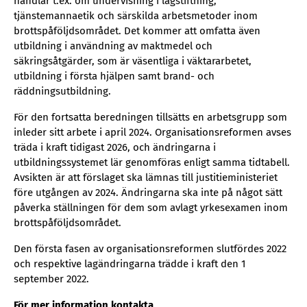
handlar t.ex. om undervisning i lagstiftning,
tjänstemannaetik och särskilda arbetsmetoder inom
brottspåföljdsområdet. Det kommer att omfatta även
utbildning i användning av maktmedel och
säkringsåtgärder, som är väsentliga i väktararbetet,
utbildning i första hjälpen samt brand- och
räddningsutbildning.
För den fortsatta beredningen tillsätts en arbetsgrupp som
inleder sitt arbete i april 2024. Organisationsreformen avses
träda i kraft tidigast 2026, och ändringarna i
utbildningssystemet lär genomföras enligt samma tidtabell.
Avsikten är att förslaget ska lämnas till justitieministeriet
före utgången av 2024. Ändringarna ska inte på något sätt
påverka ställningen för dem som avlagt yrkesexamen inom
brottspåföljdsområdet.
Den första fasen av organisationsreformen slutfördes 2022
och respektive lagändringarna trädde i kraft den 1
september 2022.
För mer information kontakta