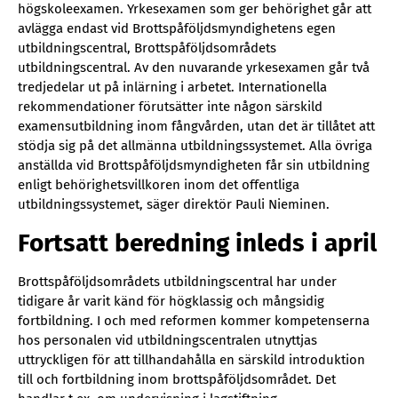
högskoleexamen. Yrkesexamen som ger behörighet går att
avlägga endast vid Brottspåföljdsmyndighetens egen
utbildningscentral, Brottspåföljdsområdets
utbildningscentral. Av den nuvarande yrkesexamen går två
tredjedelar ut på inlärning i arbetet. Internationella
rekommendationer förutsätter inte någon särskild
examensutbildning inom fångvården, utan det är tillåtet att
stödja sig på det allmänna utbildningssystemet. Alla övriga
anställda vid Brottspåföljdsmyndigheten får sin utbildning
enligt behörighetsvillkoren inom det offentliga
utbildningssystemet, säger direktör Pauli Nieminen.
Fortsatt beredning inleds i april
Brottspåföljdsområdets utbildningscentral har under
tidigare år varit känd för högklassig och mångsidig
fortbildning. I och med reformen kommer kompetenserna
hos personalen vid utbildningscentralen utnyttjas
uttryckligen för att tillhandahålla en särskild introduktion
till och fortbildning inom brottspåföljdsområdet. Det