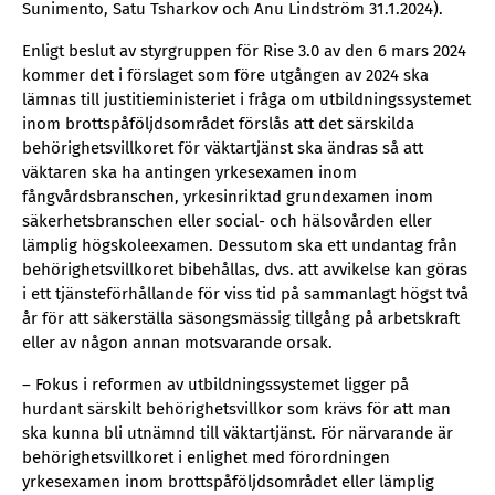
Sunimento, Satu Tsharkov och Anu Lindström 31.1.2024).
Enligt beslut av styrgruppen för Rise 3.0 av den 6 mars 2024
kommer det i förslaget som före utgången av 2024 ska
lämnas till justitieministeriet i fråga om utbildningssystemet
inom brottspåföljdsområdet förslås att det särskilda
behörighetsvillkoret för väktartjänst ska ändras så att
väktaren ska ha antingen yrkesexamen inom
fångvårdsbranschen, yrkesinriktad grundexamen inom
säkerhetsbranschen eller social- och hälsovården eller
lämplig högskoleexamen. Dessutom ska ett undantag från
behörighetsvillkoret bibehållas, dvs. att avvikelse kan göras
i ett tjänsteförhållande för viss tid på sammanlagt högst två
år för att säkerställa säsongsmässig tillgång på arbetskraft
eller av någon annan motsvarande orsak.
– Fokus i reformen av utbildningssystemet ligger på
hurdant särskilt behörighetsvillkor som krävs för att man
ska kunna bli utnämnd till väktartjänst. För närvarande är
behörighetsvillkoret i enlighet med förordningen
yrkesexamen inom brottspåföljdsområdet eller lämplig