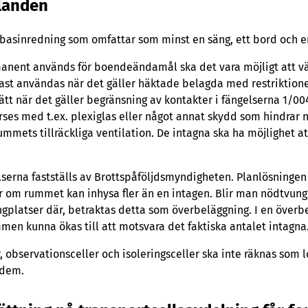
llanden
sinredning som omfattar som minst en säng, ett bord och en 
nent används för boendeändamål ska det vara möjligt att vädr
dast användas när det gäller häktade belagda med restriktione
tt när det gäller begränsning av kontakter i fängelserna 1/004
ses med t.ex. plexiglas eller något annat skydd som hindrar no
mmets tillräckliga ventilation. De intagna ska ha möjlighet at
elserna fastställs av Brottspåföljdsmyndigheten. Planlösninge
r om rummet kan inhysa fler än en intagen. Blir man nödtvunge
ångplatser där, betraktas detta som överbeläggning. I en överb
men kunna ökas till att motsvara det faktiska antalet intagna
r, observationsceller och isoleringsceller ska inte räknas som l
 dem.