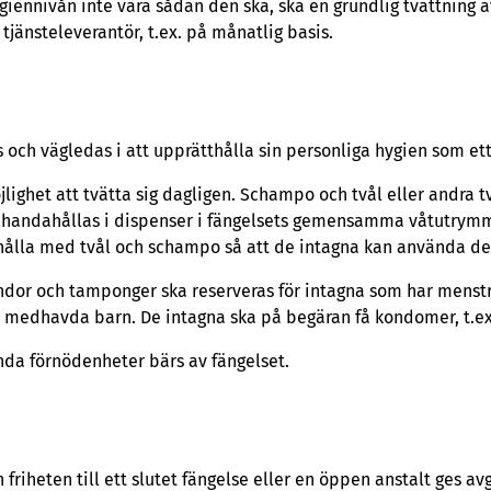
ygiennivån inte vara sådan den ska, ska en grundlig tvättning 
tjänsteleverantör, t.ex. på månatlig basis.
och vägledas i att upprätthålla sin personliga hygien som ett
lighet att tvätta sig dagligen. Schampo och tvål eller andra
illhandahållas i dispenser i fängelsets gemensamma våtutrymm
hålla med tvål och schampo så att de intagna kan använda 
indor och tamponger ska reserveras för intagna som har menstr
s medhavda barn. De intagna ska på begäran få kondomer, t.ex.
da förnödenheter bärs av fängelset.
 friheten till ett slutet fängelse eller en öppen anstalt ges avgi