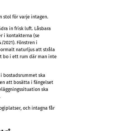
stol för varje intagen.
a in frisk luft. Låsbara
r i kontakterna (se
/2021). Fönstren i
rmalt naturljus att stråla
t bo i ett rum där man inte
n i bostadsrummet ska
n att bosätta i fängelset
eläggningssituation ska
.
ogiplatser, och intagna får