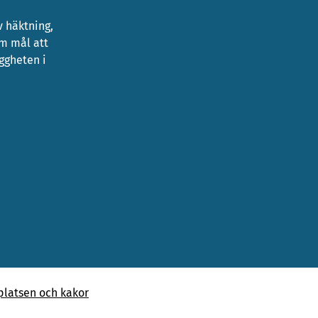
 häktning,
om mål att
yggheten i
latsen och kakor