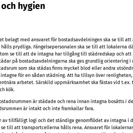
 och hygien
t belagt med ansvaret för bostadsavdelningen ska se till at
lls prydliga. Fängelsepersonalen ska se till att lokalerna dä
om se till att de intagna har tillgång till städredskap och at
ädar på bostadsavdelningarna ska ges grundlig orientering i 
tadsrum som ska städas finns mycket blod eller andra utsöndri
ntagne för en sådan städning. Att ha tillsyn över renligheten,
ientnära arbetet. Särskild uppmärksamhet ska fästas vid t.ex. 
ch kök.
t bostadsrummen är städade och rena innan intagna bosätts i 
adsrummen är intakt och inte framkallar fara.
 av tillfälligt logi och det ständiga genomflödet av intagna i
 se till att transportcellerna hålls rena. Ansvaret för lokalern