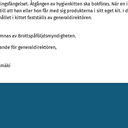
ingsfängelset. Åtgången av hygienkitten ska bokföras. När en int
ll att han eller hon får med sig produkterna i sitt eget kit. I 
hållet i kittet fastställs av generaldirektören.
lämnas av Brottspåföljdsmyndigheten.
dande för generaldirektören,
imäki