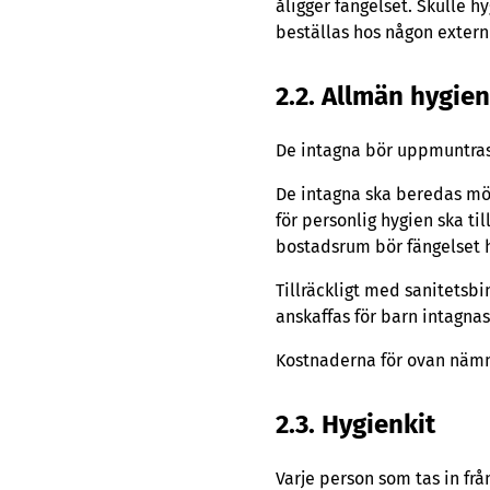
åligger fängelset. Skulle h
beställas hos någon extern 
2.2. Allmän hygien
De intagna bör uppmuntras 
De intagna ska beredas möj
för personlig hygien ska t
bostadsrum bör fängelset 
Tillräckligt med sanitetsb
anskaffas för barn intagna
Kostnaderna för ovan nämn
2.3. Hygienkit
Varje person som tas in från