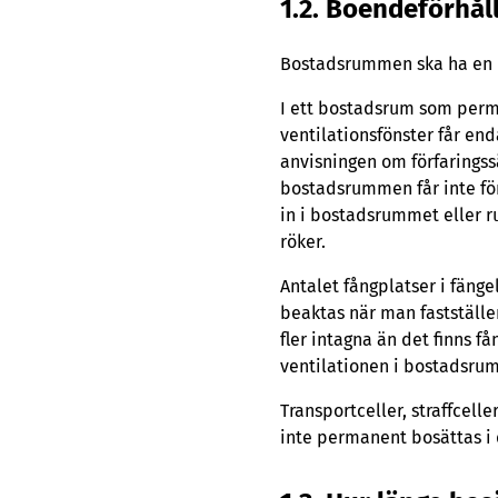
1.2. Boendeförhå
Bostadsrummen ska ha en ba
I ett bostadsrum som perma
ventilationsfönster får en
anvisningen om förfaringssä
bostadsrummen får inte för
in i bostadsrummet eller ru
röker.
Antalet fångplatser i fäng
beaktas när man fastställe
fler intagna än det finns f
ventilationen i bostadsrum
Transportceller, straffcelle
inte permanent bosättas i