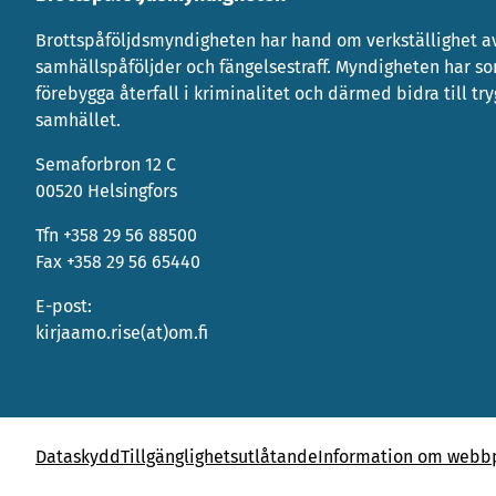
Brottspåföljdsmyndigheten har hand om verkställighet av
samhällspåföljder och fängelsestraff. Myndigheten har s
förebygga återfall i kriminalitet och därmed bidra till tr
samhället.
Semaforbron 12 C
00520 Helsingfors
Tfn +358 29 56 88500
Fax +358 29 56 65440
E-post:
kirjaamo.rise(at)om.fi
Dataskydd
Tillgänglighetsutlåtande
Information om webbp