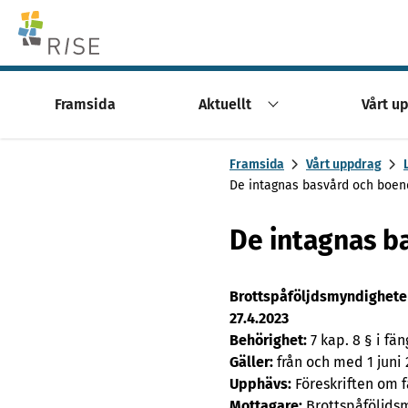
Skip to content -saavutettavuusohje
Framsida
Aktuellt
Vårt u
Framsida
Vårt uppdrag
De intagnas basvård och boen
De intagnas b
Brottspåföljdsmyndighete
27.4.2023
Behörighet:
7 kap. 8 § i fä
Gäller:
från och med 1 juni
Upphävs:
Föreskriften om 
Mottagare:
Brottspåföljds