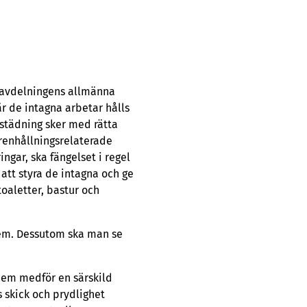
t avdelningens allmänna
r de intagna arbetar hålls
t städning sker med rätta
renhållningsrelaterade
ngar, ska fängelset i regel
 att styra de intagna och ge
toaletter, bastur och
dem. Dessutom ska man se
 dem medför en särskild
as skick och prydlighet