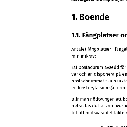
1. Boende
1.1. Fångplatser
Antalet fångplatser i fänge
minimikrav:
Ett bostadsrum avsedd för 
var och en disponera på en
bostadsrummet ska beaktas
en fönsteryta som går upp t
Blir man nödtvungen att bo
betraktas detta som överb
till att motsvara det faktis