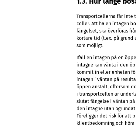
1.3. Hur länge bos
Transportcellerna får inte 
celler. Att ha en intagen b
fängelset, ska överföras fr
kortare tid (t.ex. på grund
som möjligt.
Ifall en intagen på en öppe
intagne kan vänta i den öppn
kommit in eller enheten för
intagen i väntan på resultat
öppen anstalt, eftersom de
i transportcellen är under
slutet fängelse i väntan p
den intagne utan ogrundat 
Föreligger det risk för att
klientbedömning och höra fö