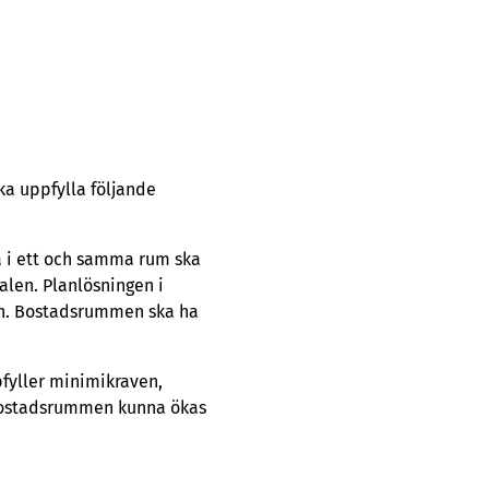
ka uppfylla följande
a i ett och samma rum ska
alen. Planlösningen i
en. Bostadsrummen ska ha
pfyller minimikraven,
 bostadsrummen kunna ökas