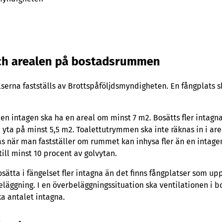
 och arealen på bostadsrummen
lserna fastställs av Brottspåföljdsmyndigheten. En fångplats s
en intagen ska ha en areal om minst 7 m2. Bosätts fler intagn
 yta på minst 5,5 m2. Toalettutrymmen ska inte räknas in i are
 när man fastställer om rummet kan inhysa fler än en intag
ill minst 10 procent av golvytan.
sätta i fängelset fler intagna än det finns fångplatser som up
eläggning. I en överbeläggningssituation ska ventilationen i
ka antalet intagna.