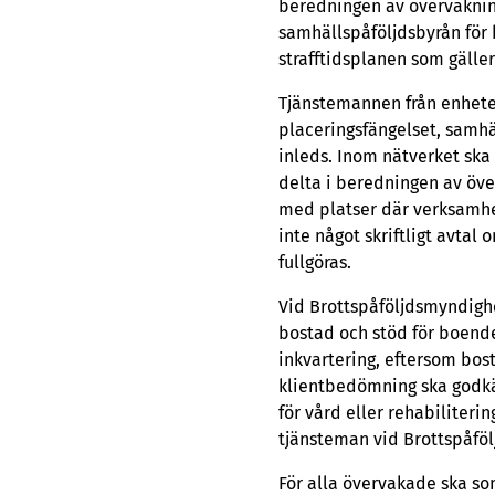
beredningen av övervakning
samhällspåföljdsbyrån för
strafftidsplanen som gälle
Tjänstemannen från enhete
placeringsfängelset, samh
inleds. Inom nätverket ska 
delta i beredningen av öv
med platser där verksamhe
inte något skriftligt avta
fullgöras.
Vid Brottspåföljdsmyndigh
bostad och stöd för boende
inkvartering, eftersom bost
klientbedömning ska godkä
för vård eller rehabilite
tjänsteman vid Brottspåfö
För alla övervakade ska som