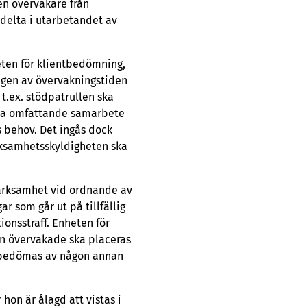
en övervakare från
delta i utarbetandet av
ten för klientbedömning,
ngen av övervakningstiden
 t.ex. stödpatrullen ska
iva omfattande samarbete
 behov. Det ingås dock
rksamhetsskyldigheten ska
ärksamhet vid ordnande av
 som går ut på tillfällig
ionsstraff. Enheten för
n övervakade ska placeras
n bedömas av någon annan
 hon är ålagd att vistas i