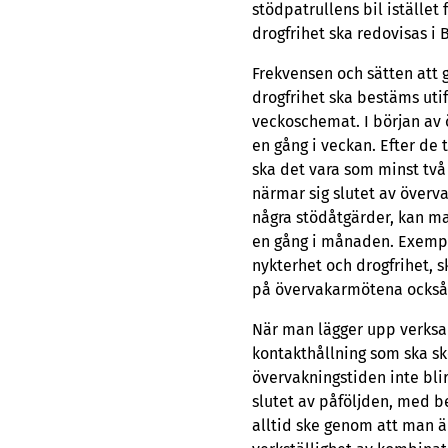
stödpatrullens bil istället
drogfrihet ska redovisas i
Frekvensen och sätten att 
drogfrihet ska bestäms uti
veckoschemat. I början av 
en gång i veckan. Efter de
ska det vara som minst tv
närmar sig slutet av överv
några stödåtgärder, kan ma
en gång i månaden. Exempel
nykterhet och drogfrihet, 
på övervakarmötena också t.
När man lägger upp verksa
kontakthållning som ska sk
övervakningstiden inte bli
slutet av påföljden, med 
alltid ske genom att man ä