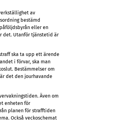
erkställighet av
etsordning bestämd
påföljdsbyrån eller en
 det. Utanför tjänstetid är
traff ska ta upp ett ärende
gandet i förvar, ska man
ckoslut. Bestämmelser om
d är det den jourhavande
vervakningstiden. Även om
et enheten för
ån planen för strafftiden
hema. Också veckoschemat