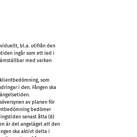
iduellt, bl.a. utifrån den
iden ingår som ett led i
n jämställbar med varken
r klientbedömning, som
ndringar i den. Fången ska
fängelsetiden.
söversynen av planen för
klientbedömning bedömer
ngstiden senast åtta (8)
n är det angeläget att den
gen ska aktivt delta i