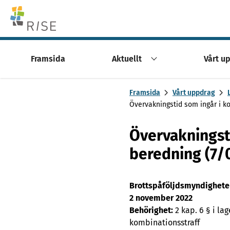
Skip to content -saavutettavuusohje
Framsida
Aktuellt
Vårt u
Framsida
Vårt uppdrag
Övervakningstid som ingår i k
Övervakningst
beredning (7/
Brottspåföljdsmyndighete
2 november 2022
Behörighet:
2 kap. 6 § i la
kombinationsstraff