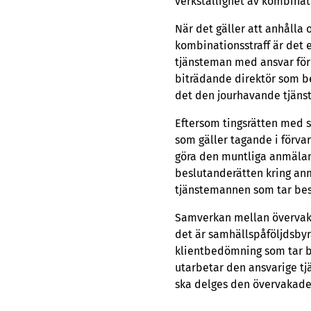
verkställighet av kombinati
När det gäller att anhålla 
kombinationsstraff är det 
tjänsteman med ansvar för 
biträdande direktör som be
det den jourhavande tjäns
Eftersom tingsrätten med s
som gäller tagande i förvar
göra den muntliga anmälan
beslutanderätten kring anm
tjänstemannen som tar besl
Samverkan mellan övervaka
det är samhällspåföljdsbyrå
klientbedömning som tar be
utarbetar den ansvarige t
ska delges den övervakade