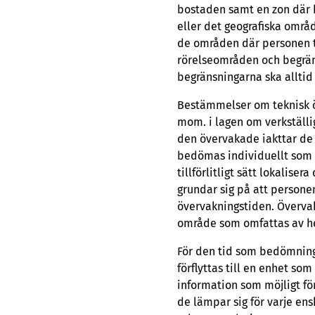
bostaden samt en zon där h
eller det geografiska områ
de områden där personen til
rörelseområden och begrän
begränsningarna ska alltid 
Bestämmelser om teknisk öv
mom. i lagen om verkställi
den övervakade iakttar de
bedömas individuellt som et
tillförlitligt sätt lokalis
grundar sig på att personen
övervakningstiden. Övervak
område som omfattas av h
För den tid som bedömninge
förflyttas till en enhet s
information som möjligt fö
de lämpar sig för varje ens