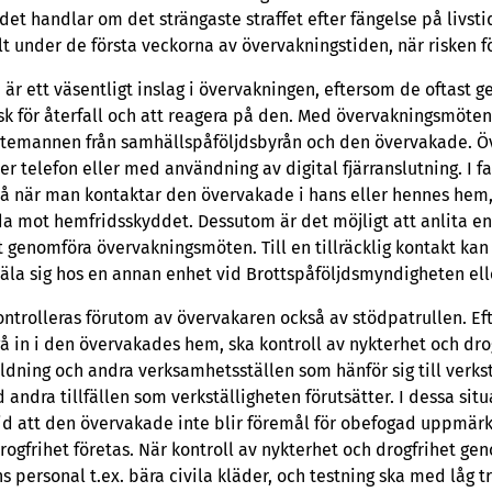
et handlar om det strängaste straffet efter fängelse på livst
ilt under de första veckorna av övervakningstiden, när risken fö
r ett väsentligt inslag i övervakningen, eftersom de oftast ger
sk för återfall och att reagera på den. Med övervakningsmö
stemannen från samhällspåföljdsbyrån och den övervakade. 
r telefon eller med användning av digital fjärranslutning. I fal
å när man kontaktar den övervakade i hans eller hennes hem,
ida mot hemfridsskyddet. Dessutom är det möjligt att anlita 
tt genomföra övervakningsmöten. Till en tillräcklig kontakt ka
la sig hos en annan enhet vid Brottspåföljdsmyndigheten elle
ontrolleras förutom av övervakaren också av stödpatrullen. E
å in i den övervakades hem, ska kontroll av nykterhet och drog
ildning och andra verksamhetsställen som hänför sig till verks
andra tillfällen som verkställigheten förutsätter. I dessa sit
d att den övervakade inte blir föremål för obefogad uppmär
rogfrihet företas. När kontroll av nykterhet och drogfrihet ge
personal t.ex. bära civila kläder, och testning ska med låg trö