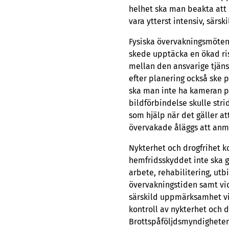
helhet ska man beakta att d
vara ytterst intensiv, särsk
Fysiska övervakningsmöten ä
skede upptäcka en ökad ri
mellan den ansvarige tjän
efter planering också ske pe
ska man inte ha kameran p
bildförbindelse skulle str
som hjälp när det gäller a
övervakade åläggs att anmä
Nykterhet och drogfrihet k
hemfridsskyddet inte ska g
arbete, rehabilitering, utb
övervakningstiden samt vid 
särskild uppmärksamhet vi
kontroll av nykterhet och d
Brottspåföljdsmyndighetens 