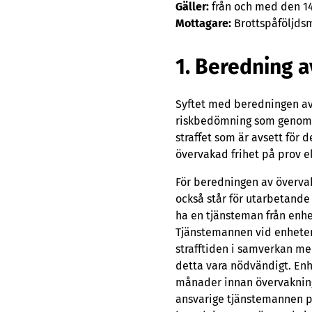
Gäller:
från och med den 1
Mottagare:
Brottspåföljds
1. Beredning a
Syftet med beredningen av ö
riskbedömning som genomfö
straffet som är avsett för 
övervakad frihet på prov ell
För beredningen av övervak
också står för utarbetande
ha en tjänsteman från enhe
Tjänstemannen vid enheten
strafftiden i samverkan m
detta vara nödvändigt. Enh
månader innan övervakning
ansvarige tjänstemannen p