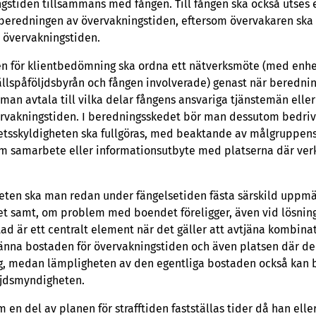
stiden tillsammans med fången. Till fången ska också utses 
 beredningen av övervakningstiden, eftersom övervakaren ska 
r övervakningstiden.
n för klientbedömning ska ordna ett nätverksmöte (med enhe
ällspåföljdsbyrån och fången involverade) genast när beredni
man avtala till vilka delar fångens ansvariga tjänstemän eller
ervakningstiden. I beredningsskedet bör man dessutom bedr
tsskyldigheten ska fullgöras, med beaktande av målgruppens
l om samarbete eller informationsutbyte med platserna där ve
eten ska man redan under fängelsetiden fästa särskild uppm
t samt, om problem med boendet föreligger, även vid lösningar
ad är ett centralt element när det gäller att avtjäna kombinat
nna bostaden för övervakningstiden och även platsen där de
ring, medan lämpligheten av den egentliga bostaden också ka
ljdsmyndigheten.
 en del av planen för strafftiden fastställas tider då han eller