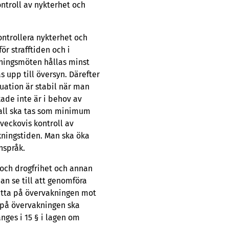
ontroll av nykterhet och
ntrollera nykterhet och
r strafftiden och i
kningsmöten hållas minst
 upp till översyn. Därefter
uation är stabil när man
ade inte är i behov av
fall ska tas som minimum
veckovis kontroll av
kningstiden. Man ska öka
nspråk.
och drogfrihet och annan
an se till att genomföra
lätta på övervakningen mot
 på övervakningen ska
nges i 15 § i lagen om