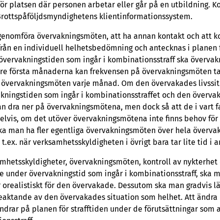
 för platsen där personen arbetar eller går på en utbildning. K
 Brottspåföljdsmyndighetens klientinformationssystem.
genomföra övervakningsmöten, att ha annan kontakt och att ko
från en individuell helhetsbedömning och antecknas i planen fö
övervakningstiden som ingår i kombinationsstraff ska överva
 tre första månaderna kan frekvensen på övervakningsmöten tas
å övervakningsmöten varje månad. Om den övervakades livssit
akningstiden som ingår i kombinationsstraffet och den övervak
n dra ner på övervakningsmötena, men dock så att de i vart 
vis, om det utöver övervakningsmötena inte finns behov för 
ska man ha fler egentliga övervakningsmöten över hela överva
ex. när verksamhetsskyldigheten i övrigt bara tar lite tid i a
mhetsskyldigheter, övervakningsmöten, kontroll av nykterhet 
e under övervakningstid som ingår i kombinationsstraff, ska m
r orealistiskt för den övervakade. Dessutom ska man gradvis 
beaktande av den övervakades situation som helhet. Att ändra
ndrar på planen för strafftiden under de förutsättningar som a