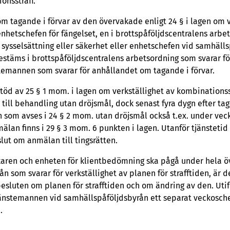
onsstraff.
om tagande i förvar av den övervakade enligt 24 § i lagen om v
enhetschefen för fängelset, en i brottspåföljdscentralens arb
sysselsättning eller säkerhet eller enhetschefen vid samhälls
stäms i brottspåföljdscentralens arbetsordning som svarar för
temannen som svarar för anhållandet om tagande i förvar.
töd av 25 § 1 mom. i lagen om verkställighet av kombinationss
 till behandling utan dröjsmål, dock senast fyra dygn efter ta
 som avses i 24 § 2 mom. utan dröjsmål också t.ex. under ve
älan finns i 29 § 3 mom. 6 punkten i lagen. Utanför tjänsteti
ut om anmälan till tingsrätten.
ren och enheten för klientbedömning ska pågå under hela ö
n som svarar för verkställighet av planen för strafftiden, är d
sluten om planen för strafftiden och om ändring av den. Utifr
jänstemannen vid samhällspåföljdsbyrån ett separat veckosc
.