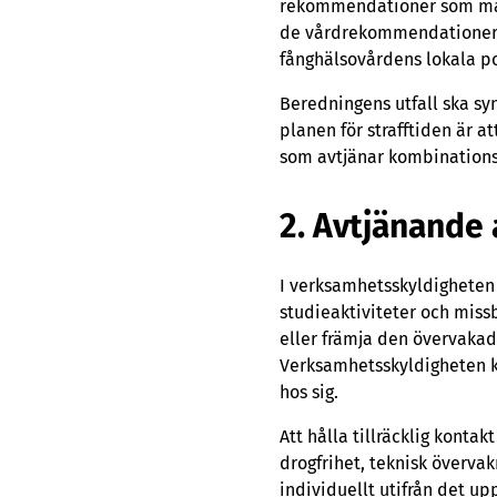
rekommendationer som man l
de vårdrekommendationer s
fånghälsovårdens lokala pol
Beredningens utfall ska syn
planen för strafftiden är a
som avtjänar kombinationss
2. Avtjänande
I verksamhetsskyldigheten
studieaktiviteter och missb
eller främja den övervakade
Verksamhetsskyldigheten k
hos sig.
Att hålla tillräcklig kont
drogfrihet, teknisk överv
individuellt utifrån det 