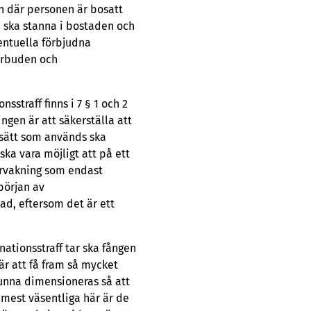
n där personen är bosatt
 ska stanna i bostaden och
ventuella förbjudna
örbuden och
traff finns i 7 § 1 och 2
gen är att säkerställa att
ssätt som används ska
ska vara möjligt att på ett
vervakning som endast
 början av
ad, eftersom det är ett
ationsstraff tar ska fången
r att få fram så mycket
kunna dimensioneras så att
 mest väsentliga här är de