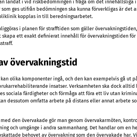
andat i vid riskbedömningen i fråga om det innehållsliga i 
om ges utifrån bedömningen ska kunna förverkligas är det a
iklinik kopplas in till beredningsarbetet.
liggöras i planen för strafftiden som gäller övervakningstide
tt skapa ett exakt definierat innehåll för övervakningstiden fö
traff.
 av övervakningstid
 kan olika komponenter ingå, och den kan exempelvis gå ut p
rukarrehabiliterande insatser. Verksamheten ska dock alltid b
s sociala färdigheter och förmåga att föra ett liv utan krimina
an dessutom omfatta arbete på distans eller annat arbete 
akt med den övervakade gör man genom övervakarmöten, kontro
akning och umgänge i andra sammanhang. Det handlar om en hel
uppskattade behovet av övervakning som den övervakade har. V