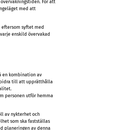
övervakningstiden. För att
ngeläget med att
n, eftersom syftet med
r varje enskild övervakad
å en kombination av
idra till att upprätthålla
litet.
som personen utför hemma
ll av nykterhet och
het som ska fastställas
id planeringen av denna