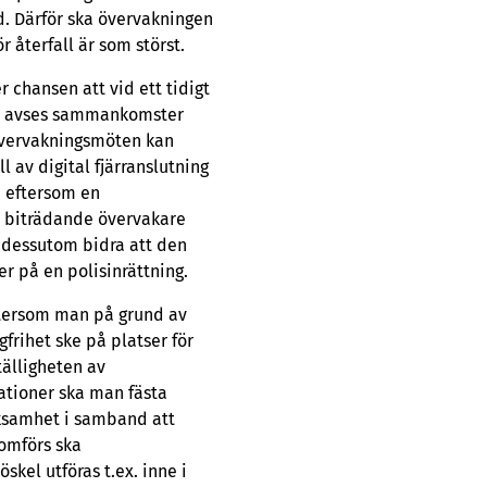
id. Därför ska övervakningen
r återfall är som störst.
 chansen att vid ett tidigt
ten avses sammankomster
Övervakningsmöten kan
l av digital fjärranslutning
 eftersom en
en biträdande övervakare
n dessutom bidra att den
r på en polisinrättning.
ftersom man på grund av
frihet ske på platser för
tälligheten av
uationer ska man fästa
ksamhet i samband att
nomförs ska
skel utföras t.ex. inne i