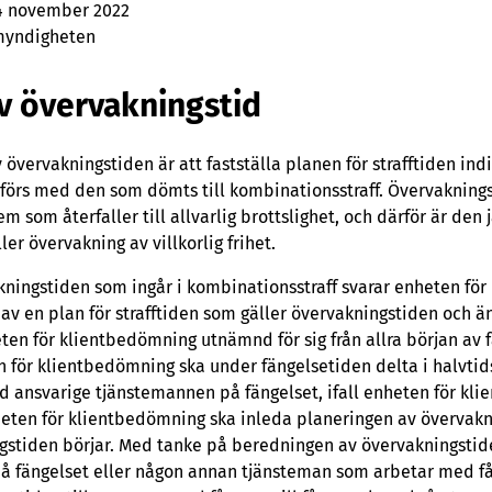
4 november 2022
myndigheten
v övervakningstid
vervakningstiden är att fastställa planen för strafftiden indiv
rs med den som dömts till kombinationsstraff. Övervakningst
dem som återfaller till allvarlig brottslighet, och därför är de
er övervakning av villkorlig frihet.
ningstiden som ingår i kombinationsstraff svarar enheten fö
 av en plan för strafftiden som gäller övervakningstiden och ä
ten för klientbedömning utnämnd för sig från allra början av 
 för klientbedömning ska under fängelsetiden delta i halvtid
ed ansvarige tjänstemannen på fängelset, ifall enheten för 
eten för klientbedömning ska inleda planeringen av övervakni
stiden börjar. Med tanke på beredningen av övervakningstide
å fängelset eller någon annan tjänsteman som arbetar med fån