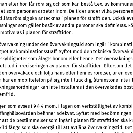
an eller hon får röra sig och som kan bestå t.ex. av kommune
det som personen arbetar inom. De tider under vilka personen
låts röra sig ska antecknas i planen för strafftiden. Också e
sningar som gäller besök av andra personer ska definieras. F
motiveras i planen för strafftiden.
ervakning under den övervakningstid som ingår i kombinationss
ghet av kombinationsstraff. Syftet med den tekniska övervaknin
 skyldigheter som ålagts honom eller henne. Det övervakning
t led i preciseringen av planen för strafftiden. Eftersom det 
era den övervakade och följa hans eller hennes rörelser, är en ö
 har en mobiltelefon på sig inte tillräcklig, åtminstone inte i
ningsanordningar kan inte installeras i den övervakades bost
emfrid.
n som avses i 9 § 4 mom. i lagen om verkställighet av kombin
om fånghälsovården befinner adekvat. Syftet med bedömningen ä
r att de bestämmelser som ingår i planen för strafftiden ska 
kild fånge som ska övergå till att avtjäna övervakningstid. Det