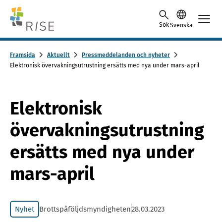
Skip to content -saavutettavuusohje
Sök
Svenska
Framsida
Aktuellt
Pressmeddelanden och nyheter
Elektronisk övervakningsutrustning ersätts med nya under mars-april
Elektronisk
övervakningsutrustning
ersätts med nya under
mars-april
Nyhet
Brottspåföljdsmyndigheten
28.03.2023