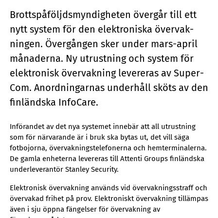
Brottspå­följds­myn­dig­he­ten över­går till ett
nytt sy­stem för den elektro­nis­ka över­vak­
ning­en. Över­gång­en sker un­der mars-april
må­na­der­na. Ny ut­rust­ning och sy­stem för
elektro­nisk över­vak­ning le­ve­re­ras av Su­per­
Com. An­ord­ning­ar­nas un­der­håll sköts av den
fin­länds­ka In­foCa­re.
Införandet av det nya systemet innebär att all utrustning
som för närvarande är i bruk ska bytas ut, det vill säga
fotbojorna, övervakningstelefonerna och hemterminalerna.
De gamla enheterna levereras till Attenti Groups finländska
underleverantör Stanley Security.
Elektronisk övervakning används vid övervakningsstraff och
övervakad frihet på prov. Elektroniskt övervakning tillämpas
även i sju öppna fängelser för övervakning av