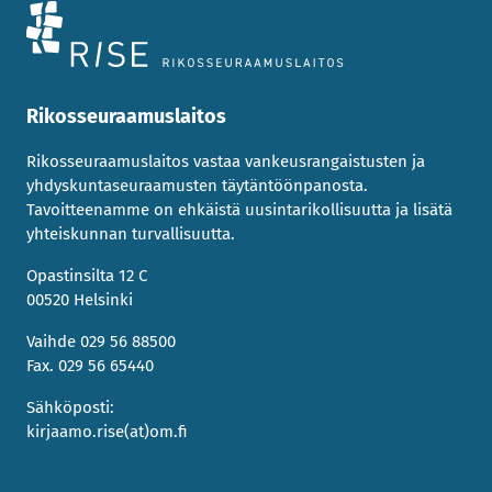
Rikosseuraamuslaitos
Rikosseuraamuslaitos vastaa vankeusrangaistusten ja
yhdyskuntaseuraamusten täytäntöönpanosta.
Tavoitteenamme on ehkäistä uusintarikollisuutta ja lisätä
yhteiskunnan turvallisuutta.
Opastinsilta 12 C
00520 Helsinki
Vaihde 029 56 88500
Fax. 029 56 65440
Sähköposti:
kirjaamo.rise(at)om.fi