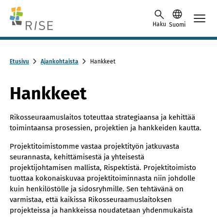
Skip to content -saavutettavuusohje
Haku
Suomi
Etusivu
Ajankohtaista
Hankkeet
Hankkeet
Rikosseuraamuslaitos toteuttaa strategiaansa ja kehittää
toimintaansa prosessien, projektien ja hankkeiden kautta.
Projektitoimistomme vastaa projektityön jatkuvasta
seurannasta, kehittämisestä ja yhteisestä
projektijohtamisen mallista, Rispektistä. Projektitoimisto
tuottaa kokonaiskuvaa projektitoiminnasta niin johdolle
kuin henkilöstölle ja sidosryhmille. Sen tehtävänä on
varmistaa, että kaikissa Rikosseuraamuslaitoksen
projekteissa ja hankkeissa noudatetaan yhdenmukaista