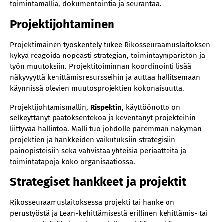
toimintamallia, dokumentointia ja seurantaa.
Projektijohtaminen
Projektimainen työskentely tukee Rikosseuraamuslaitoksen
kykyä reagoida nopeasti strategian, toimintaympäristön ja
työn muutoksiin. Projektitoiminnan koordinointi lisää
näkyvyyttä kehittämisresursseihin ja auttaa hallitsemaan
käynnissä olevien muutosprojektien kokonaisuutta.
Projektijohtamismallin,
Rispektin
, käyttöönotto on
selkeyttänyt päätöksentekoa ja keventänyt projekteihin
liittyvää hallintoa. Malli tuo johdolle paremman näkymän
projektien ja hankkeiden vaikutuksiin strategisiin
painopisteisiin sekä vahvistaa yhteisiä periaatteita ja
toimintatapoja koko organisaatiossa.
Strategiset hankkeet ja projektit
Rikosseuraamuslaitoksessa projekti tai hanke on
perustyöstä ja Lean-kehittämisestä erillinen kehittämis- tai