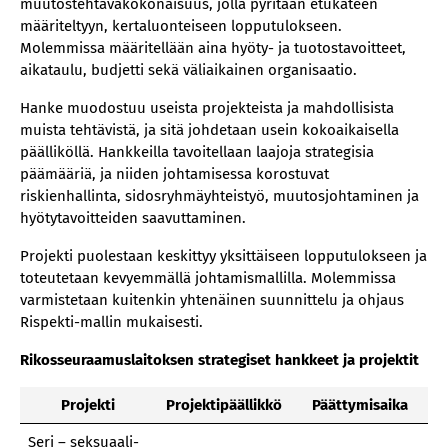
muutostehtäväkokonaisuus, jolla pyritään etukäteen
määriteltyyn, kertaluonteiseen lopputulokseen.
Molemmissa määritellään aina hyöty- ja tuotostavoitteet,
aikataulu, budjetti sekä väliaikainen organisaatio.
Hanke muodostuu useista projekteista ja mahdollisista
muista tehtävistä, ja sitä johdetaan usein kokoaikaisella
päälliköllä. Hankkeilla tavoitellaan laajoja strategisia
päämääriä, ja niiden johtamisessa korostuvat
riskienhallinta, sidosryhmäyhteistyö, muutosjohtaminen ja
hyötytavoitteiden saavuttaminen.
Projekti puolestaan keskittyy yksittäiseen lopputulokseen ja
toteutetaan kevyemmällä johtamismallilla. Molemmissa
varmistetaan kuitenkin yhtenäinen suunnittelu ja ohjaus
Rispekti-mallin mukaisesti.
Ri­kos­seu­raa­mus­lai­tok­sen stra­te­gi­set hank­keet ja pro­jek­tit
Projekti
Projektipäällikkö
Päättymisaika
Seri – seksuaali-