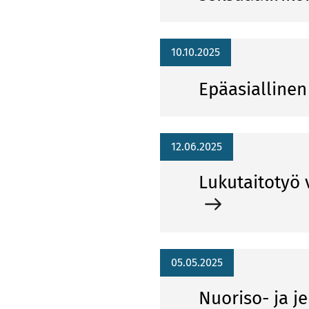
10.10.2025
Epäasiallinen
12.06.2025
Lukutaitotyö 
05.05.2025
Nuo­ri­so- ja jen