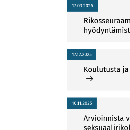
17.03.2026
Rikosseuraamu
hyödyntämis
17.12.2025
Koulutusta j
10.11.2025
Arvioinnista 
seksuaaliriko