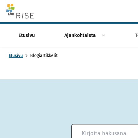
Skip to content -saavutettavuusohje
Etusivu
Ajankohtaista
T
Etusivu
Blogiartikkelit
Hae blogiartikkeleita