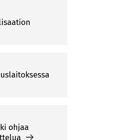
lisaation
uslaitoksessa
ki ohjaa
ittelua