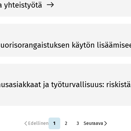
a yh­teis­työ­tä
uo­ri­so­ran­gais­tuk­sen käy­tön li­sää­mi­s
s­asiak­kaat ja työ­tur­val­li­suus: ris­kis­tä
Edellinen
1
2
3
Seuraava