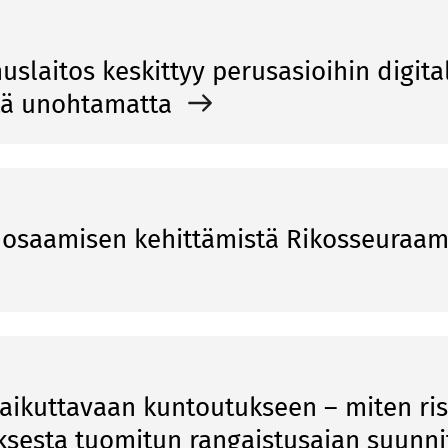
slaitos keskittyy perusasioihin digita
tä unohtamatta
a osaamisen kehittämistä Rikosseuraam
vaikuttavaan kuntoutukseen – miten ris
ksesta tuomitun rangaistusajan suunn