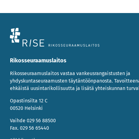
Rikosseuraamuslaitos
Rikosseuraamuslaitos vastaa vankeusrangaistusten ja
yhdyskuntaseuraamusten täytäntöönpanosta. Tavoittee
ehkäistä uusintarikollisuutta ja lisätä yhteiskunnan turval
Opastinsilta 12 C
00520 Helsinki
Vaihde 029 56 88500
Fax. 029 56 65440