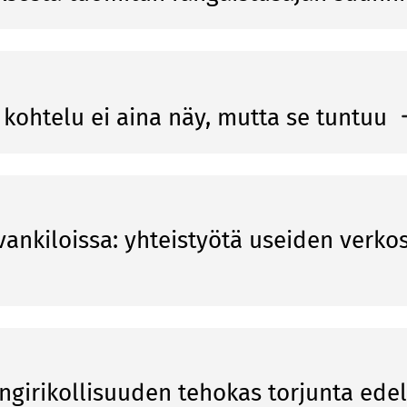
 kohtelu ei aina näy, mutta se tuntuu
vankiloissa: yhteistyötä useiden verko
­gi­ri­kol­li­suu­den te­ho­kas tor­jun­ta edel­l