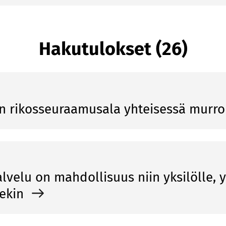
Hakutulokset (26)
n rikosseuraamusala yhteisessä murr
velu on mahdollisuus niin yksilölle, y
lekin