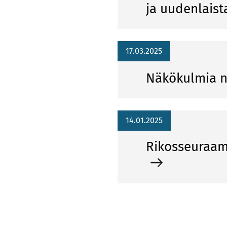
ja uu­den­lais­t
17.03.2025
Nä­kö­kul­mia n
14.01.2025
Ri­kos­seu­raa­mu