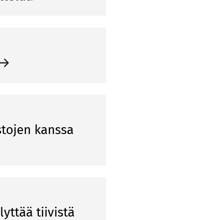
stojen kanssa
yt­tää tii­vis­tä