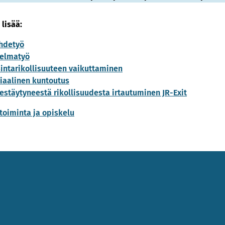
 lisää:
hdetyö
elmatyö
intarikollisuuteen vaikuttaminen
iaalinen kuntoutus
jestäytyneestä rikollisuudesta irtautuminen JR-Exit
toiminta ja opiskelu