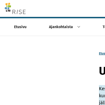
Skip to content -saavutettavuusohje
Etusivu
Ajankohtaista
T
Etu
U
Ke
ku
jä