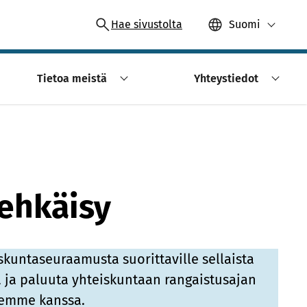
Hae sivustolta
Suomi
Tietoa meistä
Yhteystiedot
 ehkäisy
kuntaseuraamusta suorittaville sellaista
a ja paluuta yhteiskuntaan rangaistusajan
iemme kanssa.