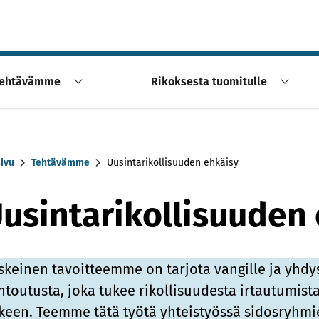
ehtävämme
Rikoksesta tuomitulle
sivu
Tehtävämme
Uusintarikollisuuden ehkäisy
usintarikollisuuden
skeinen tavoitteemme on tarjota vangille ja yhdys
ntoutusta, joka tukee rikollisuudesta irtautumist
lkeen. Teemme tätä työtä yhteistyössä sidosryhm