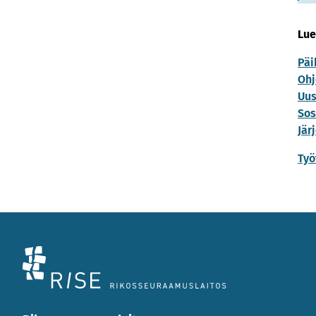
Lue
Päi
Ohj
Uus
Sos
Jär
Työ