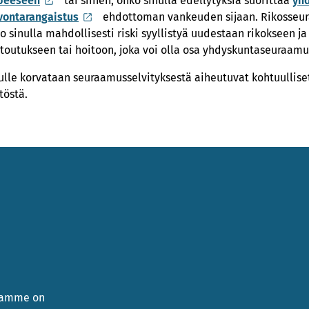
peeseen
tai siihen, onko sinulla edellytyksiä suorittaa
yh
vontarangaistus
ehdottoman vankeuden sijaan. Rikosseura
o sinulla mahdollisesti riski syyllistyä uudestaan rikokseen ja
toutukseen tai hoitoon, joka voi olla osa yhdyskuntaseuraamu
ulle korvataan seuraamusselvityksestä aiheutuvat kohtuulliset
töstä.
namme on