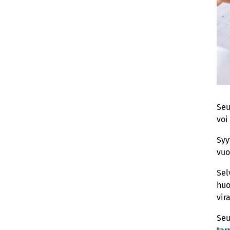
Seu
voi
Syy
vuo
Sel
huo
vir
Seu