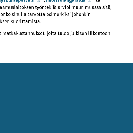
dyskuntapalvelu
,
nuorisorangaistus
tai
amuslaitoksen työntekijä arvioi muun muassa sitä,
 onko sinulla tarvetta esimerkiksi johonkin
ksen suorittamista.
 matkakustannukset, joita tulee julkisen liikenteen