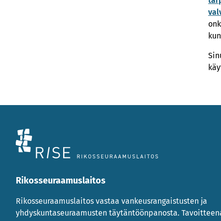
tar
val
onk
kun
Sin
käy
Rikosseuraamuslaitos
Rikosseuraamuslaitos vastaa vankeusrangaistusten ja
yhdyskuntaseuraamusten täytäntöönpanosta. Tavoittee