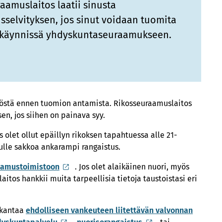
aamuslaitos laatii sinusta
selvityksen, jos sinut voidaan tuomita
käynnissä yhdyskuntaseuraamukseen.
nöstä ennen tuomion antamista. Rikosseuraamuslaitos
en, jos siihen on painava syy.
 olet ollut epäillyn rikoksen tapahtuessa alle 21-
nulle sakkoa ankarampi rangaistus.
aamustoimistoon
. Jos olet alaikäinen nuori, myös
aitos hankkii muita tarpeellisia tietoja taustoistasi eri
 kantaa
ehdolliseen vankeuteen liitettävän valvonnan