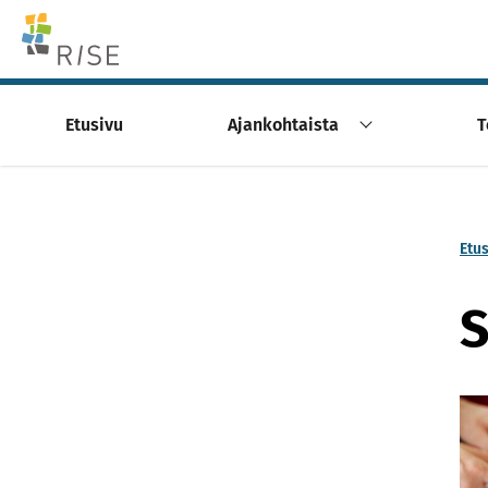
Skip to content -saavutettavuusohje
Etusivu
Ajankohtaista
T
Etu
S