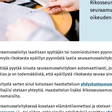
Rikosseur
seuraamus
oikeuden
raamusselvitys laaditaan syyttäjän tai tuomioistuimen pyyn
 myös rikoksesta epäillyn pyynnöstä laatia seuraamusselvityks
ttäjä pyytää sinusta seuraamusselvityksen automaattisesti, jos
tias ja on todennäköistä, että epäillystä rikoksesta seuraa si
vitystä varten sinut kutsutaan haastatteluun
yhdyskuntaseur
ltajiisi otetaan yhteyttä. Haastattelun lisäksi Rikosseuraamusl
anomaisilta.
raamusselvityksessä kuvataan elämäntilannettasi ja otetaan