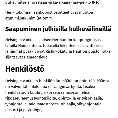
puhelimitse ainoastaan virka-aikana (ma-pe klo 8-16).
Henkilökunnan sähköpostiosoitteet ovat muotoa
etunimi.sukunimi(at)om.fi
Saapuminen julkisilla kulkuvälineillä
‍Helsingin vankila sijaitsee Hermannin kaupunginosassa
lähellä Hämeentietä. Julkisella liikenteellä saavuttaessa
lähimmät pysäkit ovat Ristikkokatu ja Hauhon puisto, jotka
sijaitsevat Hämeentiellä.
Henkilöstö
Helsingin vankilan henkilöstön määrä on noin 190. Pääosa
on valvontahenkilöstöä eli vanginvartijoita. Lisäksi
henkilöstöön kuuluu rikosseuraamusesimiehiä,
rikosseuraamustyöntekijöitä, opinto- ja erityisohjaajia,
työnjohtajia, talousmestareita, ohjaajia, ylityönjohtaja,
pastori ja psykologeja.