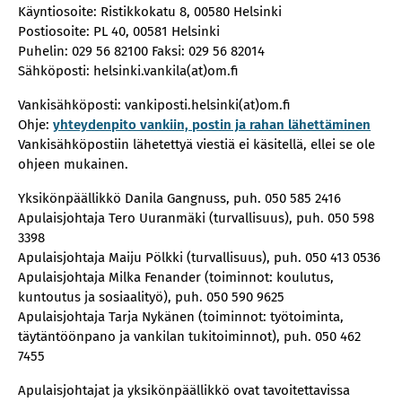
Käyntiosoite: Ristikkokatu 8, 00580 Helsinki
Postiosoite: PL 40, 00581 Helsinki
Puhelin: 029 56 82100 Faksi: 029 56 82014
Sähköposti: helsinki.vankila(at)om.fi
Vankisähköposti: vankiposti.helsinki(at)om.fi
Ohje:
yhteydenpito vankiin, postin ja rahan lähettäminen
Vankisähköpostiin lähetettyä viestiä ei käsitellä, ellei se ole
ohjeen mukainen.
Yksikönpäällikkö Danila Gangnuss, puh. 050 585 2416
Apulaisjohtaja Tero Uuranmäki (turvallisuus), puh. 050 598
3398
Apulaisjohtaja Maiju Pölkki (turvallisuus), puh. 050 413 0536
Apulaisjohtaja Milka Fenander (toiminnot: koulutus,
kuntoutus ja sosiaalityö), puh. 050 590 9625
Apulaisjohtaja Tarja Nykänen (toiminnot: työtoiminta,
täytäntöönpano ja vankilan tukitoiminnot), puh. 050 462
7455
Apulaisjohtajat ja yksikönpäällikkö ovat tavoitettavissa