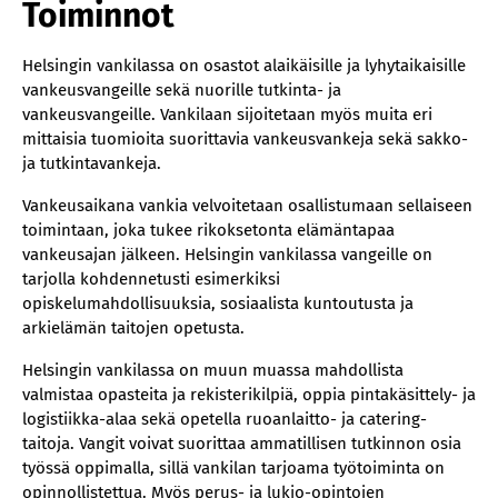
Toiminnot
Helsingin vankilassa on osastot alaikäisille ja lyhytaikaisille
vankeusvangeille sekä nuorille tutkinta- ja
vankeusvangeille. Vankilaan sijoitetaan myös muita eri
mittaisia tuomioita suorittavia vankeusvankeja sekä sakko-
ja tutkintavankeja.
Vankeusaikana vankia velvoitetaan osallistumaan sellaiseen
toimintaan, joka tukee rikoksetonta elämäntapaa
vankeusajan jälkeen. Helsingin vankilassa vangeille on
tarjolla kohdennetusti esimerkiksi
opiskelumahdollisuuksia, sosiaalista kuntoutusta ja
arkielämän taitojen opetusta.
Helsingin vankilassa on muun muassa mahdollista
valmistaa opasteita ja rekisterikilpiä, oppia pintakäsittely- ja
logistiikka-alaa sekä opetella ruoanlaitto- ja catering-
taitoja. Vangit voivat suorittaa ammatillisen tutkinnon osia
työssä oppimalla, sillä vankilan tarjoama työtoiminta on
opinnollistettua. Myös perus- ja lukio-opintojen