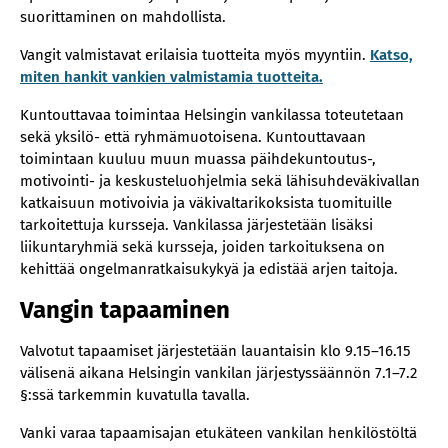
suorittaminen on mahdollista.
Vangit valmistavat erilaisia tuotteita myös myyntiin.
Katso,
miten hankit vankien valmistamia tuotteita.
Kuntouttavaa toimintaa Helsingin vankilassa toteutetaan
sekä yksilö- että ryhmämuotoisena. Kuntouttavaan
toimintaan kuuluu muun muassa päihdekuntoutus-,
motivointi- ja keskusteluohjelmia sekä lähisuhdeväkivallan
katkaisuun motivoivia ja väkivaltarikoksista tuomituille
tarkoitettuja kursseja. Vankilassa järjestetään lisäksi
liikuntaryhmiä sekä kursseja, joiden tarkoituksena on
kehittää ongelmanratkaisukykyä ja edistää arjen taitoja.
Vangin tapaaminen
Valvotut tapaamiset järjestetään lauantaisin klo 9.15–16.15
välisenä aikana Helsingin vankilan järjestyssäännön 7.1–7.2
§:ssä tarkemmin kuvatulla tavalla.
Vanki varaa tapaamisajan etukäteen vankilan henkilöstöltä