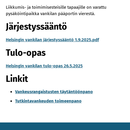
Liikkumis- ja toimimisesteisille tapaajille on varattu
pysäköintipaikka vankilan pääportin vierestä.
Järjestyssääntö
Helsingin vankilan järjestyssääntö 1.9.2025.pdf​
‍Tulo-opas
Helsingin vankilan tulo-opas 26.5.2025
Linkit
Van­keus­ran­gais­tus­ten täy­tän­töön­pa­no
Tut­kin­ta­van­keu­den toi­meen­pa­no