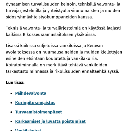
dynaamisen turvallisuuden keinoin, teknisillä valvonta- ja
turvajärjestelmillä ja yhteistyöllä viranomaisten ja muiden
sidosryhmäyhteistyökumppaneiden kanssa.
Teknisiä valvonta- ja turvajärjestelmiä on käytössä laajasti
kaikissa Rikosseuraamuslaitoksen yksiköissä.
Lisäksi kaikissa suljetuissa vankiloissa ja Keravan
avolaitoksessa on huumausaineiden ja muiden kiellettyjen
esineiden etsintään koulutettuja vankilakoiria.
Koiratoiminnalla on merkittävä tehtävä vankiloiden
tarkastustoiminnassa ja rikollisuuden ennaltaehkäisyssä.
Lue lisää:
Päihdevalvonta
Kurinpitorangaistus
Turvaamistoimenpiteet
Karkaamiset ja luvatta poistumiset
Vankilakoirat