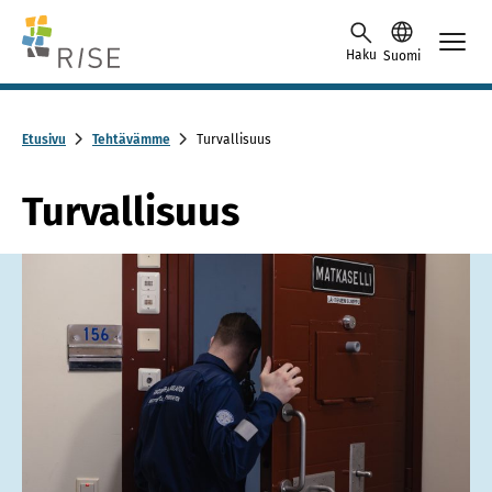
Skip to content -saavutettavuusohje
Haku
Suomi
Etusivu
Tehtävämme
Turvallisuus
Turvallisuus