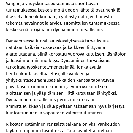
Vangin ja yhdyskuntaseuraamusta suorittavan
tuntemuksessa keskeisimpiä tiedon lähteitä ovat henkilö
itse sekä henkilökunnan ja yhteistyötahojen hänestä
tekemät havainnot ja arviot. Tuomittujen tuntemuksessa
keskeisenä tekijänä on dynaaminen turvallisuus.
Dynaamisessa turvallisuuskäsityksessä turvallisuus
nähdään kaikkia koskevana ja kaikkeen liittyvänä
ajattelutapana. Siinä korostuu vuorovaikutuksen, läsnäolon
ja havainnoinnin merkitys. Dynaaminen turvallisuus
tarkoittaa työskentelymenetelmää, jonka avulla
henkilökunta asettaa etusijalle vankien ja
yhdyskuntaseuraamusasiakkaiden kanssa tapahtuvan
päivittäisen kommunikoinnin ja vuorovaikutuksen
aloittamisen ja ylläpitämisen. Tätä kutsutaan lähityöksi.
Dynaaminen turvallisuus perustuu korkeaan
ammattietiikkaan ja sillä pyritään takaamaan hyvä järjestys,
kuntoutuminen ja vapauteen valmistautuminen.
Rikosten estäminen rangaistusaikana on yksi vankeuden
täytäntöönpanon tavoitteista. Tätä tavoitetta tuetaan