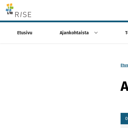
Skip to content -saavutettavuusohje
Etusivu
Ajankohtaista
T
Etu
A
0