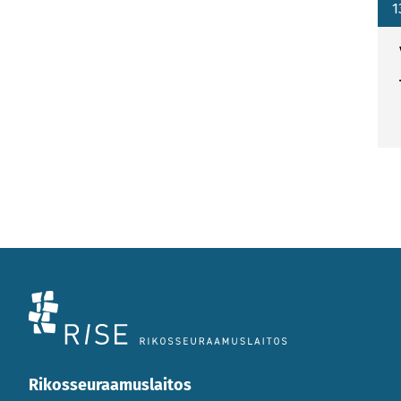
1
Rikosseuraamuslaitos