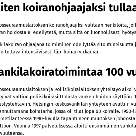
iten koiranohjaajaksi tulla
osseuraamuslaitoksen koiranohjaajiksi valitaan henkilöitä, joi
ran hoidosta ei edellytetä, mutta siitä on luonnollisesti hyötyä
kilakoiran ohjaajana toimiminen edellyttää sitoutuneisuutta ja 
joiteltava intensiivisesti läpi koiran virkauran.
ankilakoiratoimintaa 100 v
osseuraamuslaitoksen ja Poliisikoiralaitoksen yhteistyö alkoi 
rtyivät valtion poliisikoirasiittolasta vankeinhoidon käyttöön. Tu
jestystehtäviin. Helsingin keskusvankilan yhteyteen avattiin 
ennuttamana koiratarha, jossa oli tilat jopa 60 koiralle. 1950-
metilanteessa 1990-luvulla tapahtuneen muutoksen johdosta 
ttöön. Vuonna 1997 palveluksessa aloitti ensimmäinen vankila
vuuteensa.