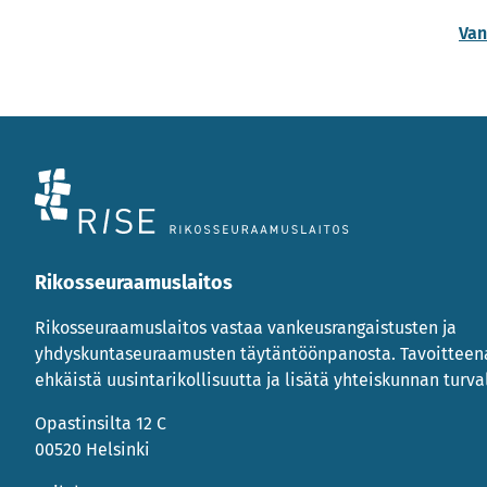
Van
Rikosseuraamuslaitos
Rikosseuraamuslaitos vastaa vankeusrangaistusten ja
yhdyskuntaseuraamusten täytäntöönpanosta. Tavoittee
ehkäistä uusintarikollisuutta ja lisätä yhteiskunnan turval
Opastinsilta 12 C
00520 Helsinki