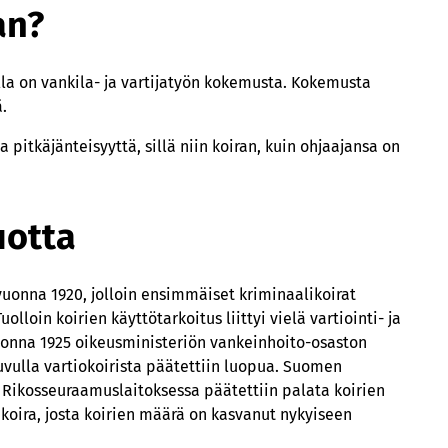
an?
lla on vankila- ja vartijatyön kokemusta. Kokemusta
.
pitkäjänteisyyttä, sillä niin koiran, kuin ohjaajansa on
uotta
vuonna 1920, jolloin ensimmäiset kriminaalikoirat
olloin koirien käyttötarkoitus liittyi vielä vartiointi- ja
vuonna 1925 oikeusministeriön vankeinhoito-osaston
luvulla vartiokoirista päätettiin luopua. Suomen
Rikosseuraamuslaitoksessa päätettiin palata koirien
koira, josta koirien määrä on kasvanut nykyiseen