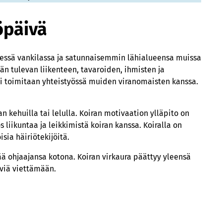
öpäivä
dessä vankilassa ja satunnaisemmin lähialueensa muissa
ään tulevan liikenteen, tavaroiden, ihmisten ja
ksi toimitaan yhteistyössä muiden viranomaisten kanssa.
an kehuilla tai lelulla. Koiran motivaation ylläpito on
 liikuntaa ja leikkimistä koiran kanssa. Koiralla on
isia häiriötekijöitä.
ä ohjaajansa kotona. Koiran virkaura päättyy yleensä
iviä viettämään.