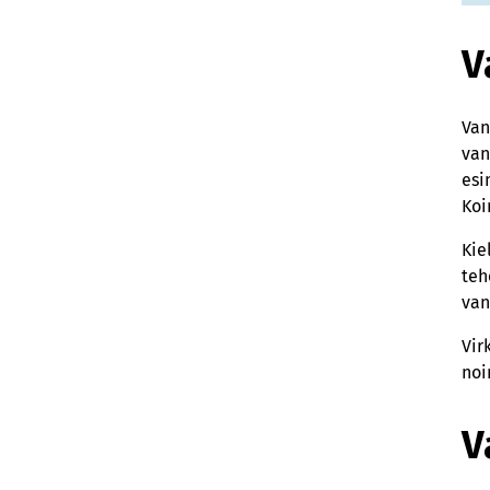
V
Van
van
esi
Koi
Kie
teh
van
Vir
noi
V