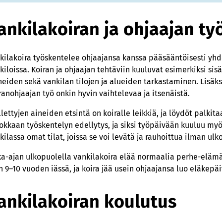
ankilakoiran ja ohjaajan ty
kilakoira työskentelee ohjaajansa kanssa pääsääntöisesti yh
kiloissa. Koiran ja ohjaajan tehtäviin kuuluvat esimerkiksi sis
neiden sekä vankilan tilojen ja alueiden tarkastaminen. Lisä
ranohjaajan työ onkin hyvin vaihtelevaa ja itsenäistä.
llettyjen aineiden etsintä on koiralle leikkiä, ja löydöt palkita
okkaan työskentelyn edellytys, ja siksi työpäivään kuuluu myös
kilassa omat tilat, joissa se voi levätä ja rauhoittua ilman ulko
ka-ajan ulkopuolella vankilakoira elää normaalia perhe-elämä
n 9–10 vuoden iässä, ja koira jää usein ohjaajansa luo eläkepä
ankilakoiran koulutus