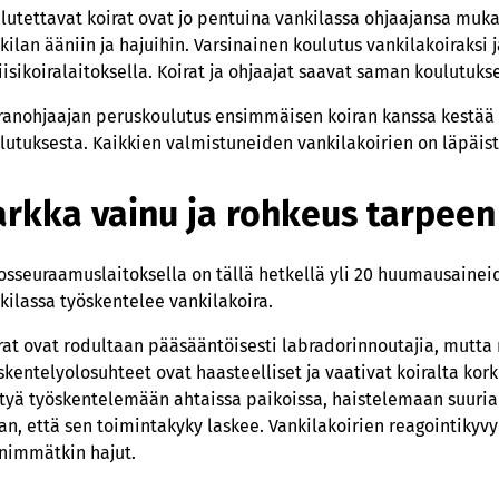
lutettavat koirat ovat jo pentuina vankilassa ohjaajansa muka
kilan ääniin ja hajuihin. Varsinainen koulutus vankilakoiraks
iisikoiralaitoksella. Koirat ja ohjaajat saavat saman koulutukse
ranohjaajan peruskoulutus ensimmäisen koiran kanssa kestää p
lutuksesta. Kaikkien valmistuneiden vankilakoirien on läpäist
arkka vainu ja rohkeus tarpeen
osseuraamuslaitoksella on tällä hetkellä yli 20 huumausaineid
kilassa työskentelee vankilakoira.
rat ovat rodultaan pääsääntöisesti labradorinnoutajia, mutta
skentelyolosuhteet ovat haasteelliset ja vaativat koiralta ko
tyä työskentelemään ahtaissa paikoissa, haistelemaan suuria 
an, että sen toimintakyky laskee. Vankilakoirien reagointikyvyn
nimmätkin hajut.