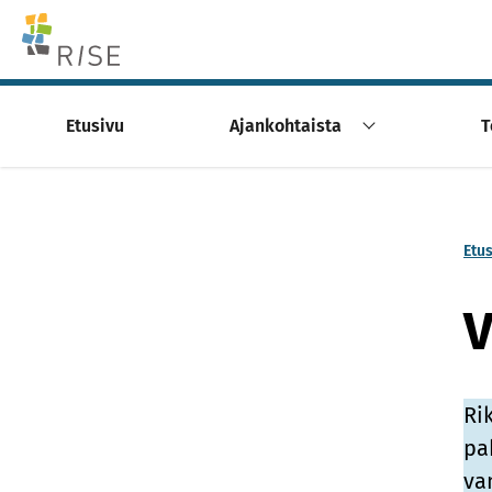
Skip to content -saavutettavuusohje
Etusivu
Ajankohtaista
T
Etu
V
Ri­
pah
van