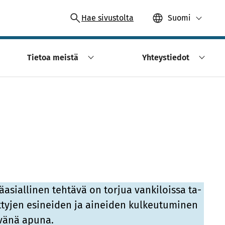
Hae sivustolta
Suomi
Tietoa meistä
Yhteystiedot
ä­asial­li­nen teh­tä­vä on tor­jua van­ki­lois­sa ta­
et­ty­jen esi­nei­den ja ai­nei­den kul­keu­tu­mi­nen
­vä­nä apu­na.