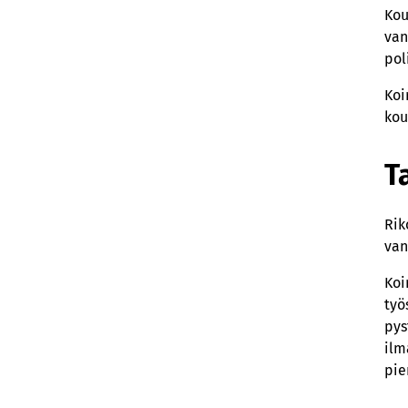
Kou
van
pol
Koi
kou
T
Rik
van
Koi
työ
pys
ilm
pie