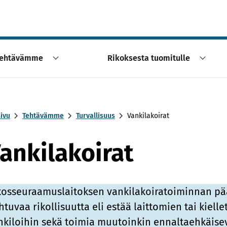
ehtävämme
Rikoksesta tuomitulle
sivu
Tehtävämme
Turvallisuus
Vankilakoirat
ankilakoirat
kos­seu­raa­mus­lai­tok­sen van­ki­la­koi­ra­toi­min­nan pä
­tu­vaa ri­kol­li­suut­ta eli es­tää lait­to­mien tai kiel­l
­ki­loi­hin sekä toi­mia muu­toin­kin en­nal­taeh­käi­se