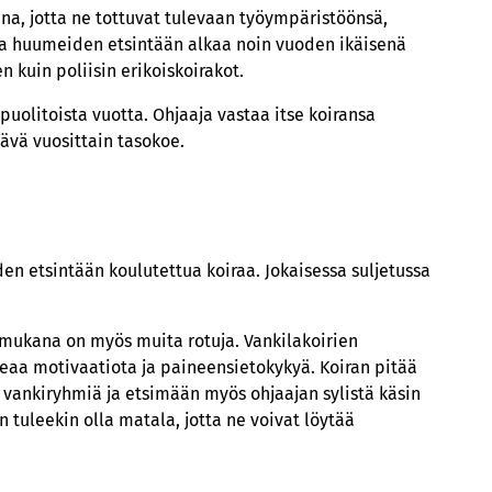
na, jotta ne tottuvat tulevaan työympäristöönsä,
i ja huumeiden etsintään alkaa noin vuoden ikäisenä
n kuin poliisin erikoiskoirakot.
uolitoista vuotta. Ohjaaja vastaa itse koiransa
ävä vuosittain tasokoe.
en etsintään koulutettua koiraa. Jokaisessa suljetussa
 mukana on myös muita rotuja. Vankilakoirien
rkeaa motivaatiota ja paineensietokykyä. Koiran pitää
vankiryhmiä ja etsimään myös ohjaajan sylistä käsin
 tuleekin olla matala, jotta ne voivat löytää