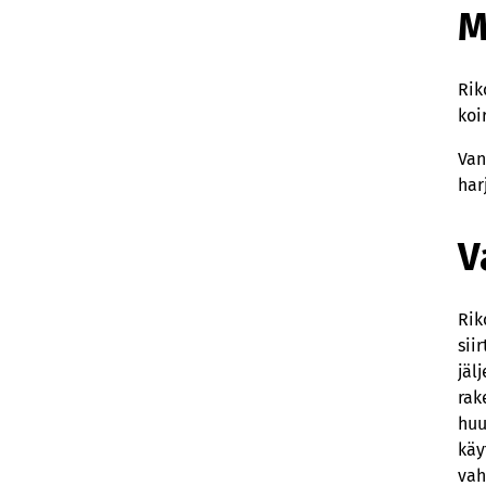
M
Rik
koi
Van
har
V
Rik
sii
jäl
rak
huu
käy
vah