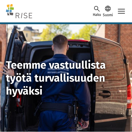
Skip to content -saavutettavuusohje
Haku
Suomi
Teemme vastuullista
työtä turvallisuuden
hyväksi