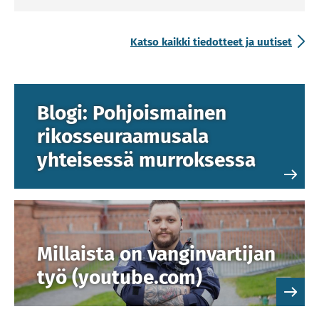
Katso kaikki tiedotteet ja uutiset
Blogi: Pohjoismainen
rikosseuraamusala
yhteisessä murroksessa
Millaista on vanginvartijan
työ (youtube.com)