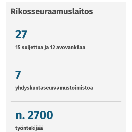
Rikosseuraamuslaitos
27 15 suljettua ja 12 avovankilaa
27
15 suljettua ja 12 avovankilaa
7 yhdyskuntaseuraamustoimistoa
7
yhdyskuntaseuraamustoimistoa
n. 2700 työntekijää
n. 2700
työntekijää