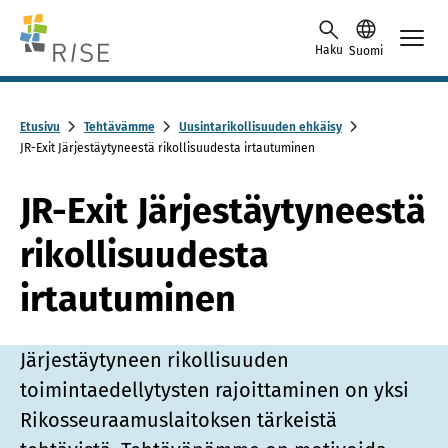
Skip to content -saavutettavuusohje
Haku
Suomi
Etusivu
Tehtävämme
Uusintarikollisuuden ehkäisy
JR-Exit Järjestäytyneestä rikollisuudesta irtautuminen
JR-Exit Järjestäytyneestä
rikollisuudesta
irtautuminen
Järjestäytyneen rikollisuuden
toimintaedellytysten rajoittaminen on yksi
Rikosseuraamuslaitoksen tärkeistä