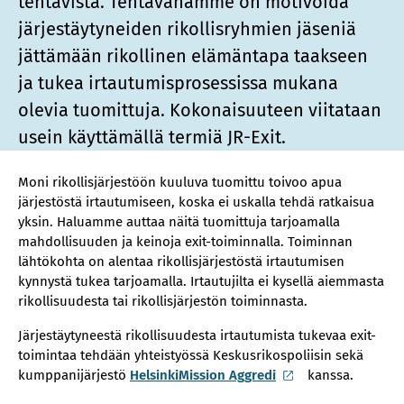
tehtävistä. Tehtävänämme on motivoida
järjestäytyneiden rikollisryhmien jäseniä
jättämään rikollinen elämäntapa taakseen
ja tukea irtautumisprosessissa mukana
olevia tuomittuja. Kokonaisuuteen viitataan
usein käyttämällä termiä JR-Exit.
Moni rikollisjärjestöön kuuluva tuomittu toivoo apua
järjestöstä irtautumiseen, koska ei uskalla tehdä ratkaisua
yksin. Haluamme auttaa näitä tuomittuja tarjoamalla
mahdollisuuden ja keinoja exit-toiminnalla. Toiminnan
lähtökohta on alentaa rikollisjärjestöstä irtautumisen
kynnystä tukea tarjoamalla. Irtautujilta ei kysellä aiemmasta
rikollisuudesta tai rikollisjärjestön toiminnasta.
Järjestäytyneestä rikollisuudesta irtautumista tukevaa exit-
toimintaa tehdään yhteistyössä Keskusrikospoliisin sekä
kumppanijärjestö
HelsinkiMission Aggredi
kanssa.