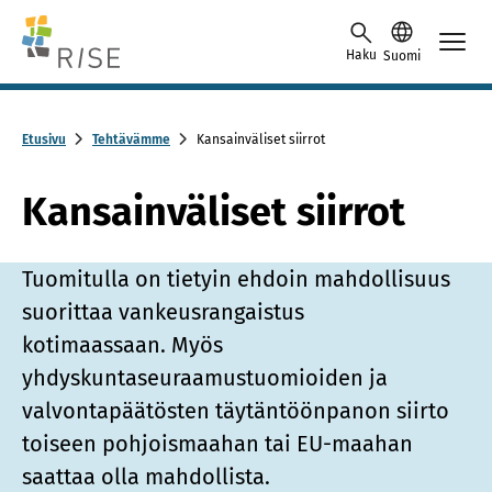
Skip to content -saavutettavuusohje
Haku
Suomi
Etusivu
Tehtävämme
Kansainväliset siirrot
Kansainväliset siirrot
Tuo­mi­tul­la on tietyin ehdoin mah­dol­li­suus
suo­rit­taa van­keus­ran­gais­tus
kotimaassaan. Myös
yhdyskuntaseuraamustuomioiden ja
valvontapäätösten täytäntöönpanon siirto
toiseen pohjoismaahan tai EU-maahan
saattaa olla mahdollista.