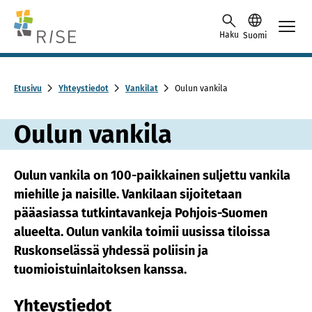
Skip to content -saavutettavuusohje
Haku
Suomi
Etusivu
Yhteystiedot
Vankilat
Oulun vankila
Oulun vankila
Oulun vankila on 100-paikkainen suljettu vankila
miehille ja naisille. Vankilaan sijoitetaan
pääasiassa tutkintavankeja Pohjois-Suomen
alueelta. Oulun vankila toimii uusissa tiloissa
Ruskonselässä yhdessä poliisin ja
tuomioistuinlaitoksen kanssa.
Yhteystiedot