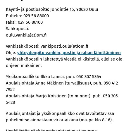
Käynti- ja postiosoite: Johdintie 15, 90620 Oulu
Puhelin: 029 56 86000
Faksi: 029 56 86100
Sähköposti:
oulu.vankila(at)om.fi
Vankisähköposti: vankiposti.oulu(at)om.fi
Ohje:
yhteydenpito vankiin, postin ja rahan lähettäminen
Vankisähköpostiin lähetettyä viestiä ei käsitellä, ellei se ole
ohjeen mukainen.
Yksikönpäällikkö Ilkka Lämsä, puh. 050 307 5364
Apulaisjohtaja Anne Mäkinen (turvallisuus), puh. 050 412
7952
Apulaisjohtaja Marjo Koistinen (toiminnot), puh. 050 305
5428
Apulaisjohtajat ja yksikönpäällikkö ovat tavoitettavissa
puhelimitse ainoastaan virka-aikana (ma-pe klo 8-16).