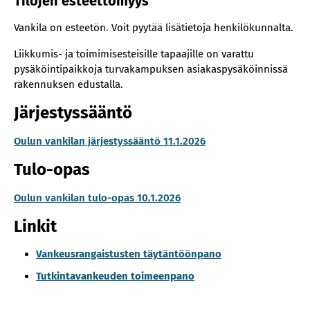
Tilojen esteettömyys
Vankila on esteetön. Voit pyytää lisätietoja henkilökunnalta.
Liikkumis- ja toimimisesteisille tapaajille on varattu
pysäköintipaikkoja turvakampuksen asiakaspysäköinnissä
rakennuksen edustalla.
Järjestyssääntö
Oulun vankilan järjestyssääntö 11.1.2026
Tulo-opas
Oulun vankilan tulo-opas 10.1.2026
Linkit
Van­keus­ran­gais­tus­ten täy­tän­töön­pa­no
Tut­kin­ta­van­keu­den toi­meen­pa­no