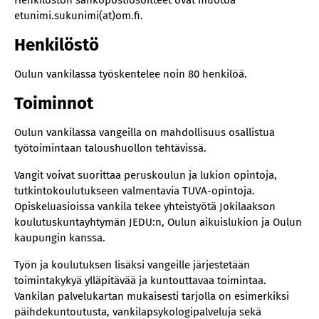
Henkilöstön sähköpostiosoitteet ovat muotoa
etunimi.sukunimi(at)om.fi.
Henkilöstö
Oulun vankilassa työskentelee noin 80 henkilöä.
Toiminnot
Oulun vankilassa vangeilla on mahdollisuus osallistua
työtoimintaan taloushuollon tehtävissä.
Vangit voivat suorittaa peruskoulun ja lukion opintoja,
tutkintokoulutukseen valmentavia TUVA-opintoja.
Opiskeluasioissa vankila tekee yhteistyötä Jokilaakson
koulutuskuntayhtymän JEDU:n, Oulun aikuislukion ja Oulun
kaupungin kanssa.
Työn ja koulutuksen lisäksi vangeille järjestetään
toimintakykyä ylläpitävää ja kuntouttavaa toimintaa.
Vankilan palvelukartan mukaisesti tarjolla on esimerkiksi
päihdekuntoutusta, vankilapsykologipalveluja sekä