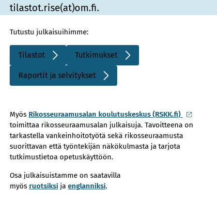
tilastot.rise(at)om.fi.
Tutustu julkaisuihimme:
Tilastot
Tutkimukset
S
S
i
i
Raportit ja selvitykset
S
s
s
i
ä
ä
s
i
i
Myös
Rikosseuraamusalan koulutuskeskus (RSKK.fi)
ä
n
n
toimittaa rikosseuraamusalan julkaisuja. Tavoitteena on
i
e
e
tarkastella vankeinhoitotyötä sekä rikosseuraamusta
n
n
n
suorittavan että työntekijän näkökulmasta ja tarjota
e
l
l
tutkimustietoa opetuskäyttöön.
n
i
i
l
Osa julkaisuistamme on saatavilla
n
n
i
myös
ruotsiksi
ja
englanniksi
.
k
k
n
k
k
k
i
i