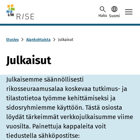
Skip to content -saavutettavuusohje
Haku
Suomi
Etusivu
Ajankohtaista
Julkaisut
Julkaisut
Julkaisemme säännöllisesti
rikosseuraamusalaa koskevaa tutkimus- ja
tilastotietoa työmme kehittämiseksi ja
sidosryhmiemme käyttöön. Tästä osiosta
löydät tärkeimmät verkkojulkaisumme viime
vuosilta. Painettuja kappaleita voit
tiedustella sähköpostitse: