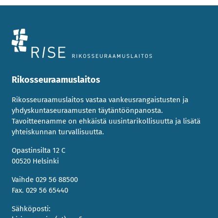
k
i
Rikosseuraamuslaitos
Rikosseuraamuslaitos vastaa vankeusrangaistusten ja
yhdyskuntaseuraamusten täytäntöönpanosta.
Tavoitteenamme on ehkäistä uusintarikollisuutta ja lisätä
yhteiskunnan turvallisuutta.
Opastinsilta 12 C
00520 Helsinki
Vaihde 029 56 88500
Fax. 029 56 65440
Sähköposti: