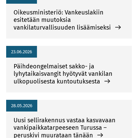
Oikeusministeriö: Vankeuslakiin
esitetään muutoksia
vankilaturvallisuuden lisäämiseksi
23.06.2026
Päihdeongelmaiset sakko- ja
lyhytaikaisvangit hyötyvät vankilan
ulkopuolisesta kuntoutuksesta
28.05.2026
Uusi sellirakennus vastaa kasvavaan
vankipaikkatarpeeseen Turussa –
peruskivi muurataan tänään