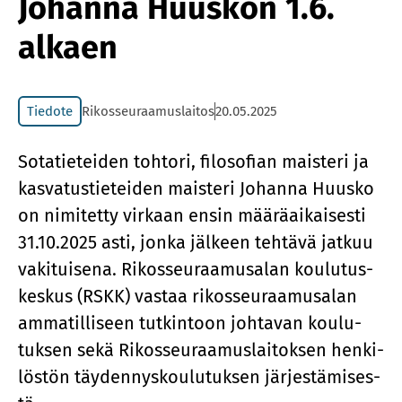
Johanna Huuskon 1.6.
alkaen
Tiedote
Rikosseuraamuslaitos
20.05.2025
So­ta­tie­tei­den toh­to­ri, fi­lo­so­fian mais­te­ri ja
kas­va­tus­tie­tei­den mais­te­ri Jo­han­na Huus­ko
on ni­mi­tet­ty vir­kaan en­sin mää­rä­ai­kai­ses­ti
31.10.2025 asti, jon­ka jäl­keen teh­tä­vä jat­kuu
va­ki­tui­se­na. Ri­kos­seu­raa­musa­lan kou­lu­tus­
kes­kus (RSKK) vas­taa ri­kos­seu­raa­musa­lan
am­ma­til­li­seen tut­kin­toon joh­ta­van kou­lu­
tuk­sen sekä Ri­kos­seu­raa­mus­lai­tok­sen hen­ki­
lös­tön täy­den­nys­kou­lu­tuk­sen jär­jes­tä­mi­ses­