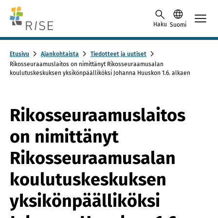
Skip to content -saavutettavuusohje
Haku
Suomi
Etusivu
Ajankohtaista
Tiedotteet ja uutiset
Rikosseuraamuslaitos on nimittänyt Rikosseuraamusalan
koulutuskeskuksen yksikönpäälliköksi Johanna Huuskon 1.6. alkaen
Rikosseuraamuslaitos
on nimittänyt
Rikosseuraamusalan
koulutuskeskuksen
yksikönpäälliköksi