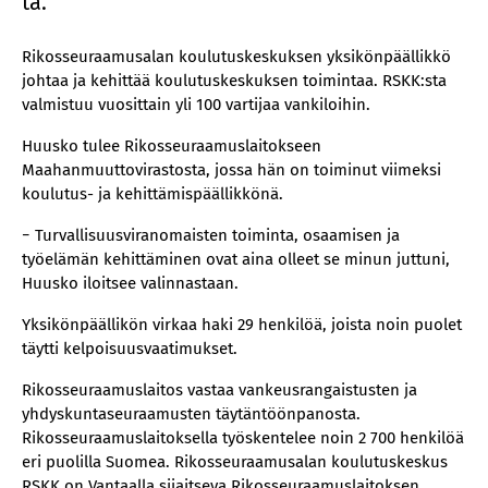
tä.
Rikosseuraamusalan koulutuskeskuksen yksikönpäällikkö
johtaa ja kehittää koulutuskeskuksen toimintaa. RSKK:sta
valmistuu vuosittain yli 100 vartijaa vankiloihin.
Huusko tulee Rikosseuraamuslaitokseen
Maahanmuuttovirastosta, jossa hän on toiminut viimeksi
koulutus- ja kehittämispäällikkönä.
− Turvallisuusviranomaisten toiminta, osaamisen ja
työelämän kehittäminen ovat aina olleet se minun juttuni,
Huusko iloitsee valinnastaan.
Yksikönpäällikön virkaa haki 29 henkilöä, joista noin puolet
täytti kelpoisuusvaatimukset.
Rikosseuraamuslaitos vastaa vankeusrangaistusten ja
yhdyskuntaseuraamusten täytäntöönpanosta.
Rikosseuraamuslaitoksella työskentelee noin 2 700 henkilöä
eri puolilla Suomea. Rikosseuraamusalan koulutuskeskus
RSKK on Vantaalla sijaitseva Rikosseuraamuslaitoksen