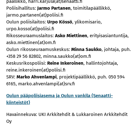
päällikkö, harri.karjula(at)senaatti.fi
Poliisihallitus:
Jarmo Partanen
, toimitilapäällikkö,
jarmo.partanen(at)poliisi.fi
Oulun poliisilaitos:
Urpo Kössö
, ylikomisario,
urpo.kosso(at)poliisi.fi
Rikosseuraamuslaitos:
Asko Miettinen
, erityisasiantuntija,
asko.miettinen(at)om.fi
Oulun rikosseuraamuskeskus:
Minna Saukko
, johtaja, puh.
+358 29 56 82802, minna.saukko(at)om.fi
Keskusrikospoliisi:
Reine Inkeroinen
, hallintojohtaja,
reine.inkeroinen(at)poliisi.fi
SRV:
Marko Ahvenlampi
, projektipäällikkö, puh. 050 594
6165, marko.ahvenlampi(at)srv.fi
Oulun pääpoliisiasema ja Oulun vankila (Senaatti-
kiinteistöt)
Havainnekuva: UKI Arkkitehdit & Lukkaroinen Arkkitehdit
Oy