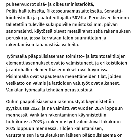
puheenvuorot sisä- ja oikeusministeriöltä,
Poliisihallitukselta, Rikosseuraamuslaitokselta, Senaatti-
kiinteistöiltä ja päätoteuttajalta SRV:ltä. Peruskiven lieriöön
talletettiin tuleville sukupolville muistoksi mm. päivän
sanomalehti, käytössä olevat metallirahat sekä rakennuksen
peruskirja, jossa kerrataan talon suunnittelun ja
rakentamisen tähänastisia vaiheita.
Työmaalla pääpoliisiaseman toimisto- ja istuntosalitilojen
elementtiasennukset ovat jo valmistuneet, ja erikoistilojen
ja autohallin elementtiasennukset ovat käynnissä.
Pisimmällä ovat vapautensa menettäneiden tilat, joiden
vesikatto on valmis ja lattioiden valutyöt ovat alkaneet.
Vankilan työmaalla tehdään perustustöitä.
Oulun pääpoliisiaseman rakennustyöt käynnistettiin
syyskuussa 2022, ja ne valmistuvat vuoden 2024 loppuun
mennessä. Vankilan rakentaminen käynnistettiin
huhtikuussa 2023 ja rakennustyöt valmistuvat lokakuun
2025 loppuun mennessä. Tilojen kalustamisen,
varustamisen ja tuuletuksen jälkeen pääpoliisiasema on