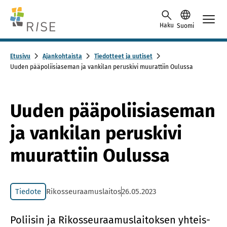
Skip to content -saavutettavuusohje
Haku
Suomi
Etusivu
Ajankohtaista
Tiedotteet ja uutiset
Uuden pääpoliisiaseman ja vankilan peruskivi muurattiin Oulussa
Uuden pääpoliisiaseman
ja vankilan peruskivi
muurattiin Oulussa
Tiedote
Rikosseuraamuslaitos
26.05.2023
Po­lii­sin ja Ri­kos­seu­raa­mus­lai­tok­sen yh­teis­