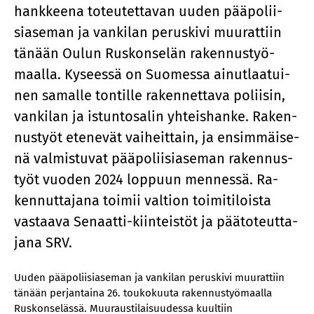
hank­kee­na to­teu­tet­ta­van uu­den pää­po­lii­
sia­se­man ja van­ki­lan pe­rus­ki­vi muu­rat­tiin
tä­nään Ou­lun Rus­kon­se­län ra­ken­nus­työ­
maal­la. Ky­sees­sä on Suo­mes­sa ai­nut­laa­tui­
nen sa­mal­le ton­til­le ra­ken­net­ta­va po­lii­sin,
van­ki­lan ja is­tun­to­sa­lin yh­teis­han­ke. Ra­ken­
nus­työt ete­ne­vät vai­heit­tain, ja en­sim­mäi­se­
nä val­mis­tu­vat pää­po­lii­sia­se­man ra­ken­nus­
työt vuo­den 2024 lop­puun men­nes­sä. Ra­
ken­nut­ta­ja­na toi­mii val­tion toi­mi­ti­lois­ta
vas­taa­va Se­naat­ti-kiin­teis­töt ja pää­to­teut­ta­
ja­na SRV.
Uuden pääpoliisiaseman ja vankilan peruskivi muurattiin
tänään perjantaina 26. toukokuuta rakennustyömaalla
Ruskonselässä. Muuraustilaisuudessa kuultiin