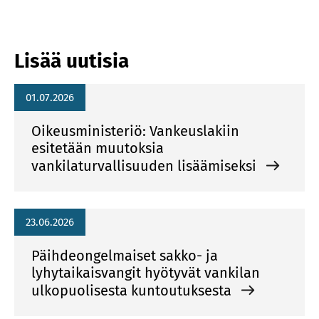
Lisää uutisia
01.07.2026
Oikeusministeriö: Vankeuslakiin
esitetään muutoksia
vankilaturvallisuuden lisäämiseksi
23.06.2026
Päihdeongelmaiset sakko- ja
lyhytaikaisvangit hyötyvät vankilan
ulkopuolisesta kuntoutuksesta