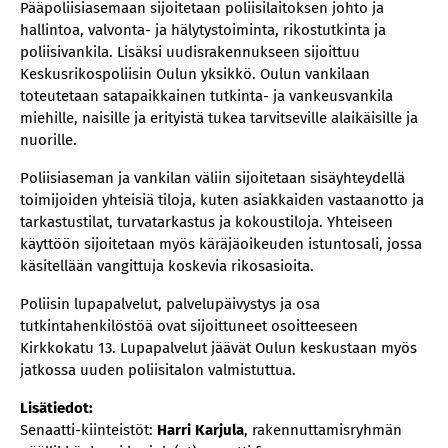
Pääpoliisiasemaan sijoitetaan poliisilaitoksen johto ja
hallintoa, valvonta- ja hälytystoiminta, rikostutkinta ja
poliisivankila. Lisäksi uudisrakennukseen sijoittuu
Keskusrikospoliisin Oulun yksikkö. Oulun vankilaan
toteutetaan satapaikkainen tutkinta- ja vankeusvankila
miehille, naisille ja erityistä tukea tarvitseville alaikäisille ja
nuorille.
Poliisiaseman ja vankilan väliin sijoitetaan sisäyhteydellä
toimijoiden yhteisiä tiloja, kuten asiakkaiden vastaanotto ja
tarkastustilat, turvatarkastus ja kokoustiloja. Yhteiseen
käyttöön sijoitetaan myös käräjäoikeuden istuntosali, jossa
käsitellään vangittuja koskevia rikosasioita.
Poliisin lupapalvelut, palvelupäivystys ja osa
tutkintahenkilöstöä ovat sijoittuneet osoitteeseen
Kirkkokatu 13. Lupapalvelut jäävät Oulun keskustaan myös
jatkossa uuden poliisitalon valmistuttua.
Lisätiedot:
Senaatti-kiinteistöt:
Harri Karjula
, rakennuttamisryhmän