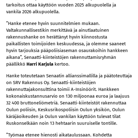
tarkoitus ottaa käyttöön vuoden 2025 alkupuolella ja
vankila 2026 alkupuolella.
”Hanke etenee hyvin suunnitelmien mukaan.
Valtakunnallisestikin merkittävä ja ainutlaatuinen
rakennushanke on herättänyt hyvin kiinnostusta
paikallisten toimijoiden keskuudessa, ja olemme saaneet
hyvin tarjouksia pääpoliisiaseman osaurakoihin hankkeen
aikana”, Senaatti-kiinteistöjen rakennuttamisryhmän
päällikkö
Harri Karjula
kertoo.
Hanke toteutetaan Senaatin allianssimallilla ja päätoteuttaja
on SRV Rakennus Oy. Senaatti-kiinteistöjen
rakennuttajakonsulttina toimii A-Insinöörit. Hankkeen
kokonaiskustannusarvio on 130 miljoonaa euroa ja laajuus
32 400 bruttoneliömetriä. Senaatti-kiinteistöt rakennuttaa
Oulun poliisin, Keskusrikospoliisin Oulun yksikön, Oulun
käräjäoikeuden ja Oulun vankilan käyttöön tulevat tilat
Ruskonselkään noin 13 hehtaarin suuruiselle tontille.
”Työmaa etenee hienosti aikataulussaan. Kohdetta