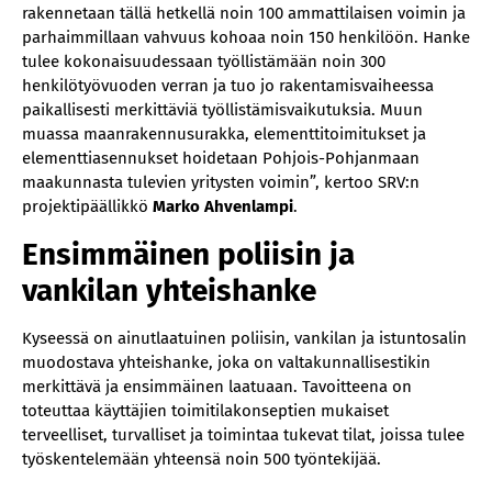
rakennetaan tällä hetkellä noin 100 ammattilaisen voimin ja
parhaimmillaan vahvuus kohoaa noin 150 henkilöön. Hanke
tulee kokonaisuudessaan työllistämään noin 300
henkilötyövuoden verran ja tuo jo rakentamisvaiheessa
paikallisesti merkittäviä työllistämisvaikutuksia. Muun
muassa maanrakennusurakka, elementtitoimitukset ja
elementtiasennukset hoidetaan Pohjois-Pohjanmaan
maakunnasta tulevien yritysten voimin”, kertoo SRV:n
projektipäällikkö
Marko Ahvenlampi
.
Ensimmäinen poliisin ja
vankilan yhteishanke
Kyseessä on ainutlaatuinen poliisin, vankilan ja istuntosalin
muodostava yhteishanke, joka on valtakunnallisestikin
merkittävä ja ensimmäinen laatuaan. Tavoitteena on
toteuttaa käyttäjien toimitilakonseptien mukaiset
terveelliset, turvalliset ja toimintaa tukevat tilat, joissa tulee
työskentelemään yhteensä noin 500 työntekijää.