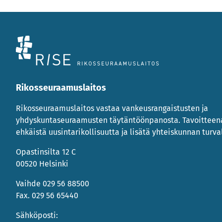
Rikosseuraamuslaitos
Rikosseuraamuslaitos vastaa vankeusrangaistusten ja
yhdyskuntaseuraamusten täytäntöönpanosta. Tavoittee
ehkäistä uusintarikollisuutta ja lisätä yhteiskunnan turval
Opastinsilta 12 C
00520 Helsinki
Vaihde 029 56 88500
Fax. 029 56 65440
Sähköposti: