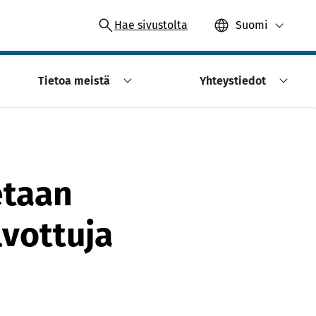
Hae sivustolta
Suomi
Tietoa meistä
Yhteystiedot
etaan
lvottuja