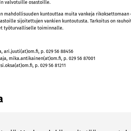
 valvotuille osastoille.
n mahdollisuuden kuntouttaa muita vankeja rikoksettomaan 
stoille sijoitettujen vankien kuntoutusta. Tarkoitus on rauhoi
t työturvalliselle toiminnalle.
a, ari.juuti(at)om.fi, p. 029 56 88456
ja, mika.antikainen(at)om.fi, p. 029 56 87001
si.oksa(at)om.fi, p. 029 56 81211
a