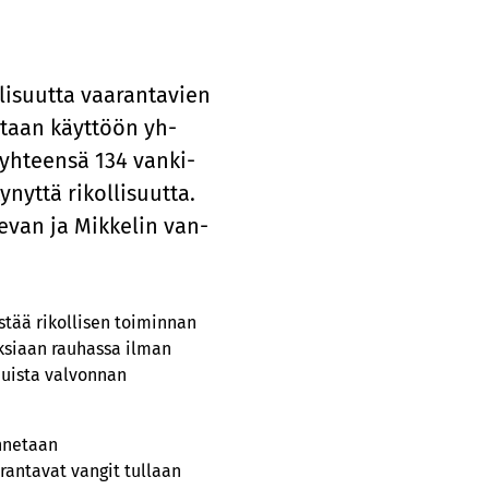
­li­suut­ta vaa­ran­ta­vien
ote­taan käyt­töön yh­
 yh­teen­sä 134 van­ki­
yt­tä ri­kol­li­suut­ta.
e­van ja Mik­ke­lin van­
estää rikollisen toiminnan
uksiaan rauhassa ilman
muista valvonnan
annetaan
rantavat vangit tullaan