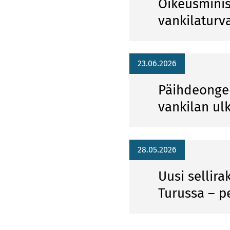
Oikeusminis
vankilaturv
23.06.2026
Päihdeongel
vankilan ul
28.05.2026
Uusi sellir
Turussa – p