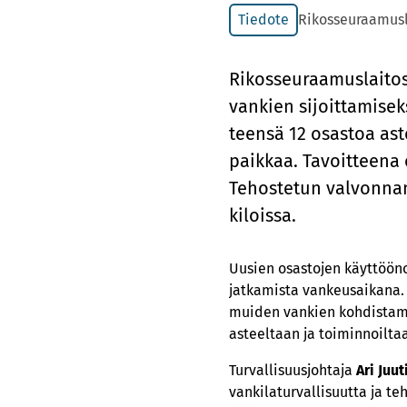
Tiedote
Rikosseuraamusl
Ri­kos­seu­raa­mus­lai­tos
van­kien si­joit­ta­mi­se
teen­sä 12 osas­toa as­t
paik­kaa. Ta­voit­tee­na 
Te­hos­te­tun val­von­na
ki­lois­sa.
Uusien osastojen käyttöönot
jatkamista vankeusaikana. 
muiden vankien kohdistama
asteeltaan ja toiminnoilta
Turvallisuusjohtaja
Ari Juut
vankilaturvallisuutta ja t