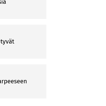
sia
tyvät
tarpeeseen