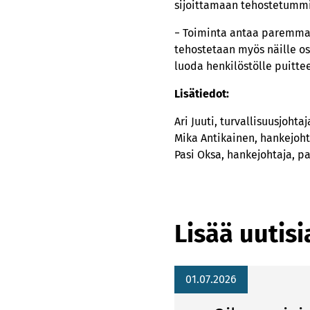
sijoittamaan tehostetummin
− Toiminta antaa paremma
tehostetaan myös näille osa
luoda henkilöstölle puittee
Lisätiedot:
Ari Juuti, turvallisuusjohtaj
Mika Antikainen, hankejohta
Pasi Oksa, hankejohtaja, pa
Lisää uutisi
01.07.2026