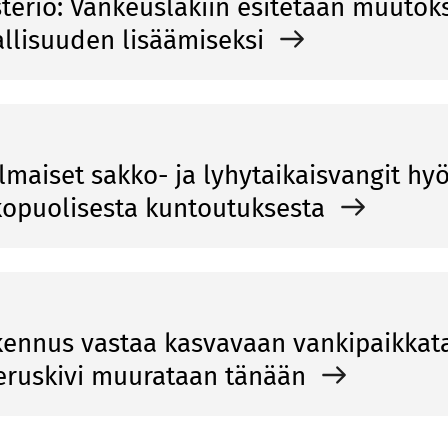
teriö: Vankeuslakiin esitetään muutok
allisuuden lisäämiseksi
maiset sakko- ja lyhytaikaisvangit hyö
kopuolisesta kuntoutuksesta
akennus vastaa kasvavaan vankipaikka
eruskivi muurataan tänään