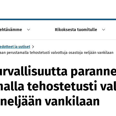
ehtävämme
Rikoksesta tuomitulle
edotteet ja uutiset
taan perustamalla tehostetusti valvottuja osastoja neljään vankilaan
urvallisuutta parann
alla tehostetusti va
 neljään vankilaan