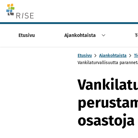
Skip to content -saavutettavuusohje
Etusivu
Ajankohtaista
T
Etusivu
Ajankohtaista
Ti
Vankilaturvallisuutta paranne
Vankilat
perustam
osastoja