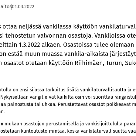
aitos
01.03.2022
 ot­taa nel­jäs­sä van­ki­las­sa käyt­töön van­ki­la­tur­val
k­si te­hos­te­tun val­von­nan osas­to­ja. Van­ki­lois­sa 
eit­tain 1.3.2022 al­kaen. Osas­tois­sa tu­lee ole­maan
on es­tää muun muas­sa van­ki­la-ai­kais­ta jär­jes­täy­ty­n
n osas­tot ote­taan käyt­töön Rii­hi­mäen, Tu­run, Su­k
olla on ensi sijassa tarkoitus lisätä vankilaturvallisuutta ja 
Nykyisellään vangit eivät kaikilta osin voi suorittaa rangaist
a painostusta tai uhkaa. Perustettavat osastot poikkeavat 
an.
in
mukaan osastojen perustamisella ja vankisijoittelulla par
ehostetaan kuntoutustoimintaa, koska vankilaturvallisuutta vaa