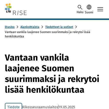
Skip to content -saavutettavuusohje
Haku
Suomi
Etusivu
Ajankohtaista
Tiedotteet ja uutiset
Vantaan vankila laajenee Suomen suurimmaksi ja rekrytoi lisää
henkilökuntaa
Vantaan vankila
laajenee Suomen
suurimmaksi ja rekrytoi
lisää henkilökuntaa
Tiedote
Rikosseuraamuslaitos
19.05.2025