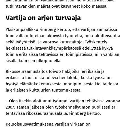
laajentuminen on valtakunnallisesti merkittävä asia, sillä
tutkintavankien määrät ovat kasvaneet koko maassa.
Vartija on arjen turvaaja
Yksikönpäällikkö Finnberg kertoo, että vartijan ammatissa
toimivalta odotetaan aktiivista työotetta, oma-aloitteisuutta
sekä työyhteisö- ja vuorovaikutustaitoja. Työskentely
hektisessä tutkintavankilaympäristössä edellyttää kykyä
toimia erilaisissa tehtävissä eri toimipisteissä, niin vankilan
sisällä kuin sen ulkopuolella.
Rikosseuraamuslaitos toivoo hakijoiksi eri ikäisiä ja
erilaisista taustoista tulevia henkilöitä, koska työssä on
hyötyä elämänkokemuksesta, monipuolisesta kielitaidosta
ja erilaisten kulttuurien tuntemuksesta.
– Olen itsekin aloittanut työurani vartijan tehtävissä vuonna
2007. Tämän jälkeen olen työskennellyt monipuolisesti eri
tehtävissä rikosseuraamusalalla, Finnberg kertoo.
Kelpoisuusvaatimuksena vartijan virkaan on