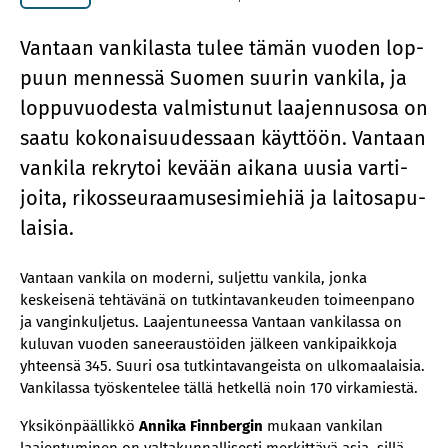
Van­taan van­ki­las­ta tu­lee tä­män vuo­den lop­
puun men­nes­sä Suo­men suu­rin van­ki­la, ja
lop­pu­vuo­des­ta val­mis­tu­nut laa­jen­nus­osa on
saa­tu ko­ko­nai­suu­des­saan käyt­töön. Van­taan
van­ki­la rek­ry­toi ke­vään ai­ka­na uusia var­ti­
joi­ta, ri­kos­seu­raa­muse­si­mie­hiä ja lai­tos­a­pu­
lai­sia.
Vantaan vankila on moderni, suljettu vankila, jonka
keskeisenä tehtävänä on tutkintavankeuden toimeenpano
ja vanginkuljetus. Laajentuneessa Vantaan vankilassa on
kuluvan vuoden saneeraustöiden jälkeen vankipaikkoja
yhteensä 345. Suuri osa tutkintavangeista on ulkomaalaisia.
Vankilassa työskentelee tällä hetkellä noin 170 virkamiestä.
Yksikönpäällikkö
Annika Finnbergin
mukaan vankilan