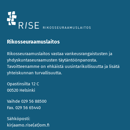
Rikosseuraamuslaitos
Rikosseuraamuslaitos vastaa vankeusrangaistusten ja
yhdyskuntaseuraamusten täytäntöönpanosta.
Tavoitteenamme on ehkäistä uusintarikollisuutta ja lisätä
yhteiskunnan turvallisuutta.
Opastinsilta 12 C
00520 Helsinki
Vaihde 029 56 88500
Fax. 029 56 65440
Sähköposti:
kirjaamo.rise(at)om.fi