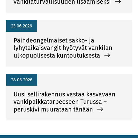
vankilaturvallisuuden lisäämiseksi
23.06.2026
Päihdeongelmaiset sakko- ja
lyhytaikaisvangit hyötyvät vankilan
ulkopuolisesta kuntoutuksesta
28.05.2026
Uusi sellirakennus vastaa kasvavaan
vankipaikkatarpeeseen Turussa –
peruskivi muurataan tänään