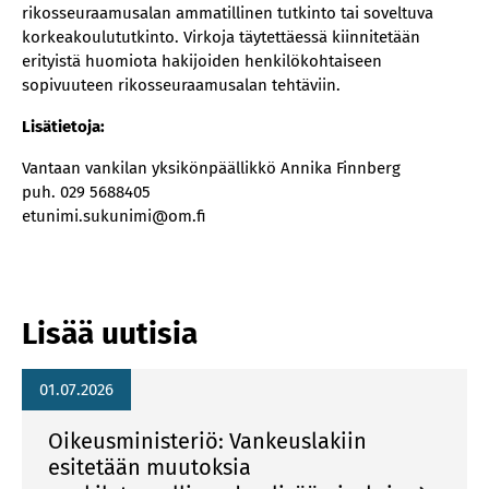
rikosseuraamusalan ammatillinen tutkinto tai soveltuva
korkeakoulututkinto. Virkoja täytettäessä kiinnitetään
erityistä huomiota hakijoiden henkilökohtaiseen
sopivuuteen rikosseuraamusalan tehtäviin.
Lisätietoja:
Vantaan vankilan yksikönpäällikkö Annika Finnberg
puh. 029 5688405
etunimi.sukunimi@om.fi
Lisää uutisia
01.07.2026
Oikeusministeriö: Vankeuslakiin
esitetään muutoksia