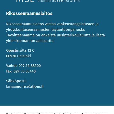
Rikosseuraamuslaitos
Rikosseuraamuslaitos vastaa vankeusrangaistusten ja
yhdyskuntaseuraamusten täytäntöönpanosta.
Tavoitteenamme on ehkäistä uusintarikollisuutta ja lisätä
yhteiskunnan turvallisuutta.
Opastinsilta 12 C
00520 Helsinki
Vaihde 029 56 88500
Fax. 029 56 65440
Sähköposti:
kirjaamo.rise(at)om.fi