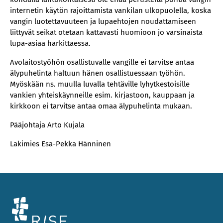
internetin käytön rajoittamista vankilan ulkopuolella, koska
vangin luotettavuuteen ja lupaehtojen noudattamiseen
liittyvät seikat otetaan kattavasti huomioon jo varsinaista
lupa-asiaa harkittaessa.
Avolaitostyöhön osallistuvalle vangille ei tarvitse antaa
älypuhelinta haltuun hänen osallistuessaan työhön.
Myöskään ns. muulla luvalla tehtäville lyhytkestoisille
vankien yhteiskäynneille esim. kirjastoon, kauppaan ja
kirkkoon ei tarvitse antaa omaa älypuhelinta mukaan.
Pääjohtaja Arto Kujala
Lakimies Esa-Pekka Hänninen