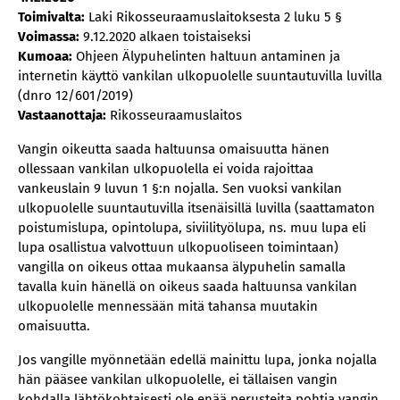
Toimivalta:
Laki Rikosseuraamuslaitoksesta 2 luku 5 §
Voimassa:
9.12.2020 alkaen toistaiseksi
Kumoaa:
Ohjeen Älypuhelinten haltuun antaminen ja
internetin käyttö vankilan ulkopuolelle suuntautuvilla luvilla
(dnro 12/601/2019)
Vastaanottaja:
Rikosseuraamuslaitos
Vangin oikeutta saada haltuunsa omaisuutta hänen
ollessaan vankilan ulkopuolella ei voida rajoittaa
vankeuslain 9 luvun 1 §:n nojalla. Sen vuoksi vankilan
ulkopuolelle suuntautuvilla itsenäisillä luvilla (saattamaton
poistumislupa, opintolupa, siviilityölupa, ns. muu lupa eli
lupa osallistua valvottuun ulkopuoliseen toimintaan)
vangilla on oikeus ottaa mukaansa älypuhelin samalla
tavalla kuin hänellä on oikeus saada haltuunsa vankilan
ulkopuolelle mennessään mitä tahansa muutakin
omaisuutta.
Jos vangille myönnetään edellä mainittu lupa, jonka nojalla
hän pääsee vankilan ulkopuolelle, ei tällaisen vangin
kohdalla lähtökohtaisesti ole enää perusteita pohtia vangin