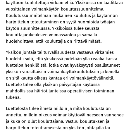
käyttöön koulutettuja virkamiehiä. Yksiköissä on laadittava
vuosittainen voimankäytön koulutussuunnitelma.
Koulutussuunnitelman mukainen koulutus ja käytännön
harjoittelun toteuttaminen on syytä huomioida työajan
käytön suunnittelussa. Yksiköissä tulee seurata
kouluttajaoikeuksien voimassaoloa ja samalla
huolehdittava, että kouluttajia on riittävä määrä.
Yksikön johtaja tai turvallisuudesta vastaava virkamies
huolehtii siitä, että yksikössä pidetään yllä reaaliaikaista
luetteloa henkilöistä, jotka ovat hyväksytysti osallistuneet
yksikön vuosittaisiin voimankäyttökoulutuksiin ja kenellä
on sitä kautta oikeus kantaa eri voimankäyttövälineitä.
Luettelo tulee olla yksikön päivystäjän käytössä
mahdollisissa häiriötilanteissa operatiivisen toiminnan
tukena.
Luettelosta tulee ilmetä milloin ja mitä koulutusta on
annettu, milloin oikeus voimankäyttövälineeseen vanhenee
ja kuka on ollut kouluttajana. Vastuu koulutuksen ja
harjoittelun toteuttamisesta on yksikön johtajalla tai