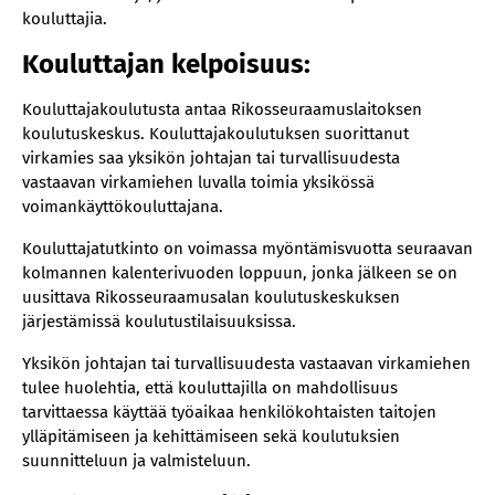
kouluttajia.
Kouluttajan kelpoisuus:
Kouluttajakoulutusta antaa Rikosseuraamuslaitoksen
koulutuskeskus. Kouluttajakoulutuksen suorittanut
virkamies saa yksikön johtajan tai turvallisuudesta
vastaavan virkamiehen luvalla toimia yksikössä
voimankäyttökouluttajana.
Kouluttajatutkinto on voimassa myöntämisvuotta seuraavan
kolmannen kalenterivuoden loppuun, jonka jälkeen se on
uusittava Rikosseuraamusalan koulutuskeskuksen
järjestämissä koulutustilaisuuksissa.
Yksikön johtajan tai turvallisuudesta vastaavan virkamiehen
tulee huolehtia, että kouluttajilla on mahdollisuus
tarvittaessa käyttää työaikaa henkilökohtaisten taitojen
ylläpitämiseen ja kehittämiseen sekä koulutuksien
suunnitteluun ja valmisteluun.