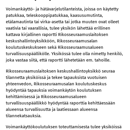
Voimankäyttö- ja hätävarjelutilanteista, joissa on käytetty
patukkaa, teleskooppipatukkaa, kaasusumutinta,
etälamautinta tai virka-asetta tai jotka muuten ovat olleet
vaativia tai vaarallisia, tulee yksikön lähettää erillinen
kattava kirjallinen raportti Rikosseuraamuslaitoksen
keskushallintoyksikköön, Rikosseuraamusalan
koulutuskeskukseen sekä Rikosseuraamusalueen
turvallisuuspäällikölle. Yksikössä tulee olla nimetty henkilö,
joka vastaa siitä, että raportti lähetetään em. tahoille.
Rikosseuraamuslaitoksen keskushallintoyksikkö seuraa
tilannetta yksiköissä ja tekee tapauksista vuotuisen
yhteenvedon, Rikosseuraamusalan koulutuskeskus
hyödyntää tapauksia voimankäytön koulutuksen
kehittämisessä ja Rikosseuraamusalueen
turvallisuuspäällikkö hyödyntää raporttia kehittäessään
alueensa turvallisuutta ja laatiessaan alueensa
tilannekatsauksia.
Voimankäyttökoulutuksen toteuttamisesta tulee yksiköissä