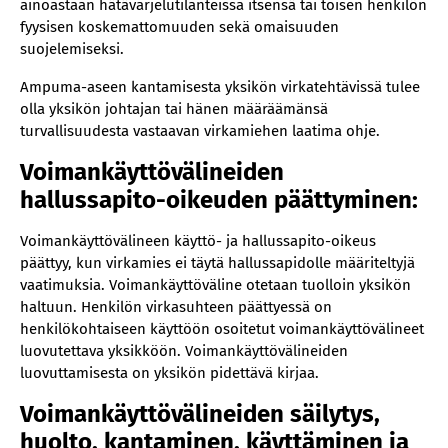
ainoastaan hätävarjelutilanteissa itsensä tai toisen henkilön
fyysisen koskemattomuuden sekä omaisuuden
suojelemiseksi.
Ampuma-aseen kantamisesta yksikön virkatehtävissä tulee
olla yksikön johtajan tai hänen määräämänsä
turvallisuudesta vastaavan virkamiehen laatima ohje.
Voimankäyttövälineiden
hallussapito-oikeuden päättyminen:
Voimankäyttövälineen käyttö- ja hallussapito-oikeus
päättyy, kun virkamies ei täytä hallussapidolle määriteltyjä
vaatimuksia. Voimankäyttöväline otetaan tuolloin yksikön
haltuun. Henkilön virkasuhteen päättyessä on
henkilökohtaiseen käyttöön osoitetut voimankäyttövälineet
luovutettava yksikköön. Voimankäyttövälineiden
luovuttamisesta on yksikön pidettävä kirjaa.
Voimankäyttövälineiden säilytys,
huolto, kantaminen, käyttäminen ja