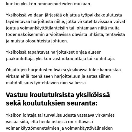
kunkin yksikön ominaispiirteiden mukaan.
Yksiköissä voidaan järjestää ohjattua työpaikkakoulutusta
täydentävää harjoitusta niille, jotka virkatehtävissään voivat
joutua voimankäyttötilanteisiin tai johtamaan niitä muita
todennäköisemmin arvioitavissa olevista uhkista, tehtävistä
ja muista olosuhteista johtuen.
Yksiköissä tapahtuvat harjoitukset ohjaa alueen
pääkouluttaja, yksikön vastuukouluttaja tai kouluttaja.
Ohjattujen harjoitusten lisäksi yksiköissä tulee kannustaa
virkamiehiä itsenäiseen harjoitteluun ja antaa siihen
mahdollisuus työtehtävien niin salliessa.
Vastuu koulutuksista yksiköissä
sekä koulutuksien seuranta:
Yksikön johtaja tai turvallisuudesta vastaava virkamies
vastaa siitä, että henkilöstössä on riittävästi
voimankäyttömenetelmien ja voimankäyttövälineiden