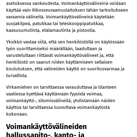
asetuksessa vankeudesta. Voimankäyttövälineinä voidaan
käyttää vain Rikosseuraamuslaitoksen tähän tarkoitukseen
varaamia välineitä. Voimankäyttövälineinä käytetään
suojakilpeä, patukkaa tai teleskooppipatukkaa,
kaasusumutinta, etälamautinta ja pistoolia.
Yksikkö vastaa siitä, että sen henkilöstöllä on käytössään
työn suorittamiseksi määrältään, laadultaan ja
varustelultaan riittävät voimankäyttövälineet ja, että
henkilöstö on saanut niiden käyttämiseen sellaisen
koulutuksen, että välineiden käyttö on suoritusvarmaa ja
turvallista.
Virkamiehen on tarvittaessa varauduttava ja tilanteen
vaatiessa kyettävä käyttämään fyysistä voimaa,
voimankäyttö-, sitomisvälineitä, yhdistämään näiden
käyttöä tai tarvittaessa luovuttava voimankäytöstä
kokonaan.
Voimankäyttövälineiden
hallussapito-, kanto- ja