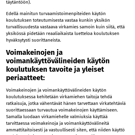
täytäntöön).
Edellä mainitun turvaamistoimenpiteiden käytön
koulutuksen toteutumisesta vastaa kunkin yksikön
turvallisuudesta vastaava virkamies samoin kuin siitä, että
yksikössä pidetään reaaliaikaista luetteloa koulutuksen
hyväksytysti suorittaneista.
Voimakeinojen ja
voimankäyttövälineiden käytön
koulutuksen tavoite ja yleiset
periaatteet:
Voimakeinojen ja voimankäyttövälineiden käytön
koulutuksessa kehitetään virkamiehen taitoja tehdä
ratkaisuja, jotka vähentävät hänen tarvettaan virkatehtäviä
suorittaessaan turvautua voimakeinojen käyttämiseen.
Samalla luodaan virkamiehelle valmiuksia käyttää
tarvittaessa voimakeinoja ja voimankäyttövälineitä
ammattitaitoisesti ja vastuullisesti siten, että niiden käyttö