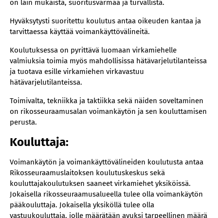
on lain mukaista, suoritusvarmaa ja turvallista.
Hyväksytysti suoritettu koulutus antaa oikeuden kantaa ja
tarvittaessa käyttää voimankäyttövälineitä.
Koulutuksessa on pyrittävä luomaan virkamiehelle
valmiuksia toimia myös mahdollisissa hätävarjelutilanteissa
ja tuotava esille virkamiehen virkavastuu
hätävarjelutilanteissa.
Toimivalta, tekniikka ja taktiikka sekä näiden soveltaminen
on rikosseuraamusalan voimankäytön ja sen kouluttamisen
perusta.
Kouluttaja:
Voimankäytön ja voimankäyttövälineiden koulutusta antaa
Rikosseuraamuslaitoksen koulutuskeskus sekä
kouluttajakoulutuksen saaneet virkamiehet yksiköissä.
Jokaisella rikosseuraamusalueella tulee olla voimankäytön
pääkouluttaja. Jokaisella yksiköllä tulee olla
vastuukouluttaja, jolle määrätään avuksi tarpeellinen määrä