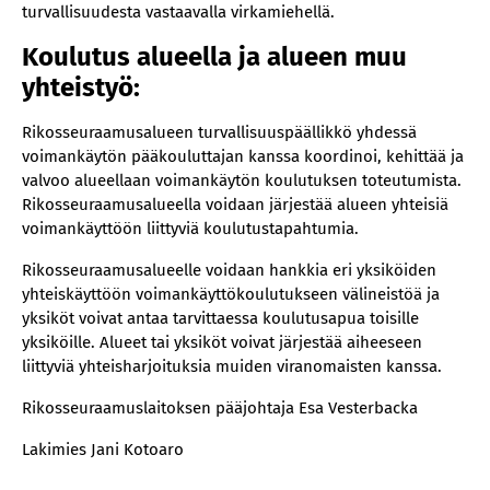
turvallisuudesta vastaavalla virkamiehellä.
Koulutus alueella ja alueen muu
yhteistyö:
Rikosseuraamusalueen turvallisuuspäällikkö yhdessä
voimankäytön pääkouluttajan kanssa koordinoi, kehittää ja
valvoo alueellaan voimankäytön koulutuksen toteutumista.
Rikosseuraamusalueella voidaan järjestää alueen yhteisiä
voimankäyttöön liittyviä koulutustapahtumia.
Rikosseuraamusalueelle voidaan hankkia eri yksiköiden
yhteiskäyttöön voimankäyttökoulutukseen välineistöä ja
yksiköt voivat antaa tarvittaessa koulutusapua toisille
yksiköille. Alueet tai yksiköt voivat järjestää aiheeseen
liittyviä yhteisharjoituksia muiden viranomaisten kanssa.
Rikosseuraamuslaitoksen pääjohtaja Esa Vesterbacka
Lakimies Jani Kotoaro