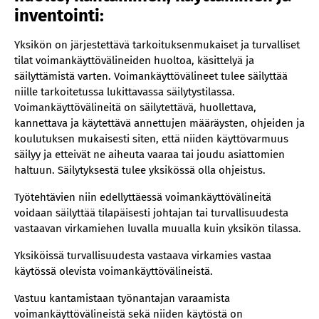
inventointi:
Yksikön on järjestettävä tarkoituksenmukaiset ja turvalliset
tilat voimankäyttövälineiden huoltoa, käsittelyä ja
säilyttämistä varten. Voimankäyttövälineet tulee säilyttää
niille tarkoitetussa lukittavassa säilytystilassa.
Voimankäyttövälineitä on säilytettävä, huollettava,
kannettava ja käytettävä annettujen määräysten, ohjeiden ja
koulutuksen mukaisesti siten, että niiden käyttövarmuus
säilyy ja etteivät ne aiheuta vaaraa tai joudu asiattomien
haltuun. Säilytyksestä tulee yksikössä olla ohjeistus.
Työtehtävien niin edellyttäessä voimankäyttövälineitä
voidaan säilyttää tilapäisesti johtajan tai turvallisuudesta
vastaavan virkamiehen luvalla muualla kuin yksikön tilassa.
Yksiköissä turvallisuudesta vastaava virkamies vastaa
käytössä olevista voimankäyttövälineistä.
Vastuu kantamistaan työnantajan varaamista
voimankäyttövälineistä sekä niiden käytöstä on