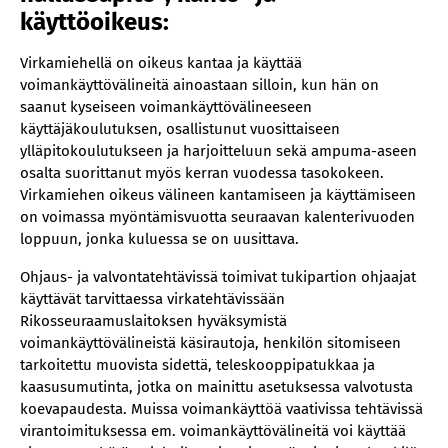
käyttöoikeus:
Virkamiehellä on oikeus kantaa ja käyttää
voimankäyttövälineitä ainoastaan silloin, kun hän on
saanut kyseiseen voimankäyttövälineeseen
käyttäjäkoulutuksen, osallistunut vuosittaiseen
ylläpitokoulutukseen ja harjoitteluun sekä ampuma-aseen
osalta suorittanut myös kerran vuodessa tasokokeen.
Virkamiehen oikeus välineen kantamiseen ja käyttämiseen
on voimassa myöntämisvuotta seuraavan kalenterivuoden
loppuun, jonka kuluessa se on uusittava.
Ohjaus- ja valvontatehtävissä toimivat tukipartion ohjaajat
käyttävät tarvittaessa virkatehtävissään
Rikosseuraamuslaitoksen hyväksymistä
voimankäyttövälineistä käsirautoja, henkilön sitomiseen
tarkoitettu muovista sidettä, teleskooppipatukkaa ja
kaasusumutinta, jotka on mainittu asetuksessa valvotusta
koevapaudesta. Muissa voimankäyttöä vaativissa tehtävissä
virantoimituksessa em. voimankäyttövälineitä voi käyttää