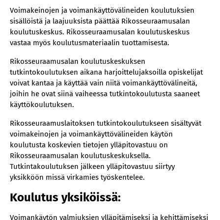
Voimakeinojen ja voimankäyttövälineiden koulutuksien
sisällöistä ja laajuuksista päättää Rikosseuraamusalan
koulutuskeskus. Rikosseuraamusalan koulutuskeskus
vastaa myös koulutusmateriaalin tuottamisesta.
Rikosseuraamusalan koulutuskeskuksen
tutkintokoulutuksen aikana harjoittelujaksoilla opiskelijat
voivat kantaa ja käyttää vain niitä voimankäyttövälineitä,
joihin he ovat siinä vaiheessa tutkintokoulutusta saaneet
käyttökoulutuksen.
Rikosseuraamuslaitoksen tutkintokoulutukseen sisältyvät
voimakeinojen ja voimankäyttövälineiden käytön
koulutusta koskevien tietojen ylläpitovastuu on
Rikosseuraamusalan koulutuskeskuksella.
Tutkintakoulutuksen jälkeen ylläpitovastuu siirtyy
yksikköön missä virkamies työskentelee.
Koulutus yksiköissä:
Voimankäytön valmiuksien ylläpitämiseksi ja kehittämiseksi