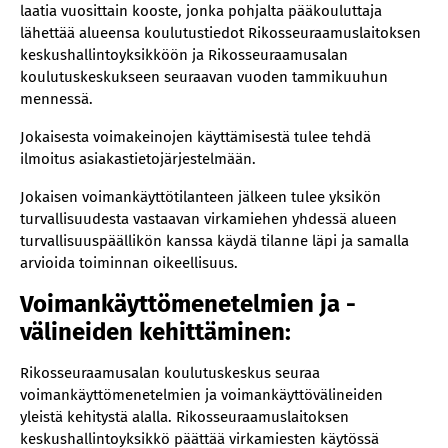
laatia vuosittain kooste, jonka pohjalta pääkouluttaja
lähettää alueensa koulutustiedot Rikosseuraamuslaitoksen
keskushallintoyksikköön ja Rikosseuraamusalan
koulutuskeskukseen seuraavan vuoden tammikuuhun
mennessä.
Jokaisesta voimakeinojen käyttämisestä tulee tehdä
ilmoitus asiakastietojärjestelmään.
Jokaisen voimankäyttötilanteen jälkeen tulee yksikön
turvallisuudesta vastaavan virkamiehen yhdessä alueen
turvallisuuspäällikön kanssa käydä tilanne läpi ja samalla
arvioida toiminnan oikeellisuus.
Voimankäyttömenetelmien ja -
välineiden kehittäminen:
Rikosseuraamusalan koulutuskeskus seuraa
voimankäyttömenetelmien ja voimankäyttövälineiden
yleistä kehitystä alalla. Rikosseuraamuslaitoksen
keskushallintoyksikkö päättää virkamiesten käytössä