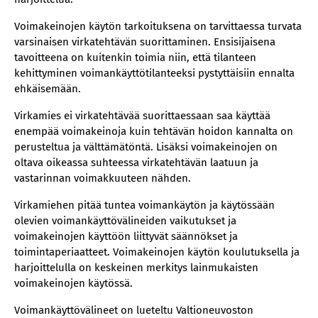
Voimakeinojen käytön tarkoituksena on tarvittaessa turvata
varsinaisen virkatehtävän suorittaminen. Ensisijaisena
tavoitteena on kuitenkin toimia niin, että tilanteen
kehittyminen voimankäyttötilanteeksi pystyttäisiin ennalta
ehkäisemään.
Virkamies ei virkatehtävää suorittaessaan saa käyttää
enempää voimakeinoja kuin tehtävän hoidon kannalta on
perusteltua ja välttämätöntä. Lisäksi voimakeinojen on
oltava oikeassa suhteessa virkatehtävän laatuun ja
vastarinnan voimakkuuteen nähden.
Virkamiehen pitää tuntea voimankäytön ja käytössään
olevien voimankäyttövälineiden vaikutukset ja
voimakeinojen käyttöön liittyvät säännökset ja
toimintaperiaatteet. Voimakeinojen käytön koulutuksella ja
harjoittelulla on keskeinen merkitys lainmukaisten
voimakeinojen käytössä.
Voimankäyttövälineet on lueteltu Valtioneuvoston