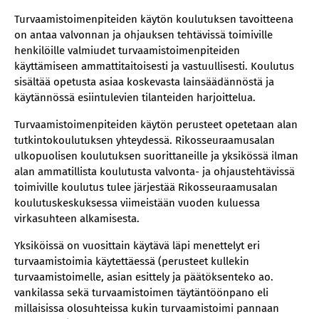
Turvaamistoimenpiteiden käytön koulutuksen tavoitteena
on antaa valvonnan ja ohjauksen tehtävissä toimiville
henkilöille valmiudet turvaamistoimenpiteiden
käyttämiseen ammattitaitoisesti ja vastuullisesti. Koulutus
sisältää opetusta asiaa koskevasta lainsäädännöstä ja
käytännössä esiintulevien tilanteiden harjoittelua.
Turvaamistoimenpiteiden käytön perusteet opetetaan alan
tutkintokoulutuksen yhteydessä. Rikosseuraamusalan
ulkopuolisen koulutuksen suorittaneille ja yksikössä ilman
alan ammatillista koulutusta valvonta- ja ohjaustehtävissä
toimiville koulutus tulee järjestää Rikosseuraamusalan
koulutuskeskuksessa viimeistään vuoden kuluessa
virkasuhteen alkamisesta.
Yksiköissä on vuosittain käytävä läpi menettelyt eri
turvaamistoimia käytettäessä (perusteet kullekin
turvaamistoimelle, asian esittely ja päätöksenteko ao.
vankilassa sekä turvaamistoimen täytäntöönpano eli
millaisissa olosuhteissa kukin turvaamistoimi pannaan