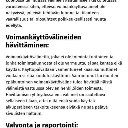
kotelossa tai muussa välineen kantamiseen tarkoitetussa
varusteessa siten, etteivät voimankäyttövälineet ole
näkyvissä, jolleivät tehtävän luonne tai tilanteen
vaarallisuus tai olosuhteet poikkeuksellisesti muuta
edellytä.
Voimankäyttövälineiden
hävittäminen:
Voimankäyttövälinettä, joka ei ole toimintakuntoinen tai
jonka toimintakunnosta ei ole varmuutta, ei saa kantaa eikä
käyttää. Käyttöpäivältään vanhentuneet kaasusumuttimet
voidaan siirtää koulutuskäyttöön. Vaurioitunut tai muuten
epäkuntoinen voimankäyttöväline tulee hävittää näistä
välineistä vastuussa olevien henkilöiden toimesta.
Hävittämisen yhteydessä em. välineet on saatettava
sellaiseen tilaan, ettei niitä enää voida käyttää
alkuperäiseen tarkoitukseensa eivätkä ne saa päätyä
sivullisten haltuun.
Valvonta ja raportointi: