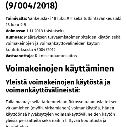
(9/004/2018)
Toimivalta:
Vankeuslaki 18 luku 9 § sekä tutkintavankeuslaki
13 luku 9 §
Voimassa:
1.11.2018 toistaiseksi
Kumoaa:
Määräyksen turvaamistoimenpiteiden käytön sekä
voimakeinojen ja voimankäyttövälineiden käytön
koulutuksesta 4/004/2012
Vastaanottaja:
Rikosseuraamuslaitos
Voimakeinojen käyttäminen
Yleistä voimakeinojen käytöstä ja
voimankäyttövälineistä:
Tällä määräyksellä tarkennetaan Rikosseuraamuslaitoksen
virkamiehen (myöh. virkamiehen) voimankäyttöä, hänen
käyttöönsä hyväksyttyjen voimankäyttövälineiden käytön
yleisiä periaatteita sekä näihin liittyvää koulutusta ja
harjoittelua.