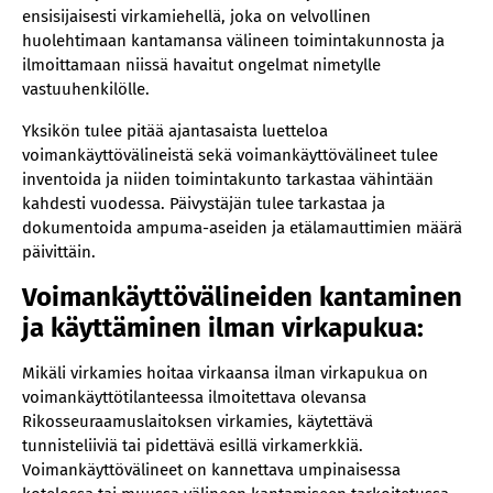
ensisijaisesti virkamiehellä, joka on velvollinen
huolehtimaan kantamansa välineen toimintakunnosta ja
ilmoittamaan niissä havaitut ongelmat nimetylle
vastuuhenkilölle.
Yksikön tulee pitää ajantasaista luetteloa
voimankäyttövälineistä sekä voimankäyttövälineet tulee
inventoida ja niiden toimintakunto tarkastaa vähintään
kahdesti vuodessa. Päivystäjän tulee tarkastaa ja
dokumentoida ampuma-aseiden ja etälamauttimien määrä
päivittäin.
Voimankäyttövälineiden kantaminen
ja käyttäminen ilman virkapukua:
Mikäli virkamies hoitaa virkaansa ilman virkapukua on
voimankäyttötilanteessa ilmoitettava olevansa
Rikosseuraamuslaitoksen virkamies, käytettävä
tunnisteliiviä tai pidettävä esillä virkamerkkiä.
Voimankäyttövälineet on kannettava umpinaisessa