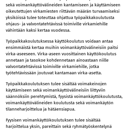
sekä voimankäyttövälineiden kantamiseen ja käyttämiseen
oikeutettujen virkamiesten riittävän määrän turvaamiseksi
yksiköissä tulee toteuttaa ohjattua työpaikkakoulutusta
ohjaus- ja valvontatehtävissä toimiville virkamiehille
vähintään kaksi kertaa vuodessa.
Työpaikkakoulutuksessa käyttökoulutus voidaan antaa
ensimmäistä kertaa muihin voimankäyttövälineisiin paitsi
virka-aseeseen. Virka-aseen vuosittainen käyttökoulutus
annetaan ja tasokoe kohdennetaan ainoastaan niille
valvontatehtävissä toimiville virkamiehille, jotka
työtehtävissään joutuvat kantamaan virka-asetta.
Työpaikkakoulutuksen tulee sisältää voimakeinojen
käyttämiseen sekä voimankäyttövälineisiin liittyviin
säännöksiin perehtymistä, fyysistä voimankäyttökoulutusta,
voimankäyttövälineiden koulutusta sekä voimankäytön
tilanneharjoittelua ja hätäensiapua.
Fyysisen voimankäyttökoulutuksen tulee sisältää
harjoittelua yksin, pareittain sekä ryhmätyöskentelynä