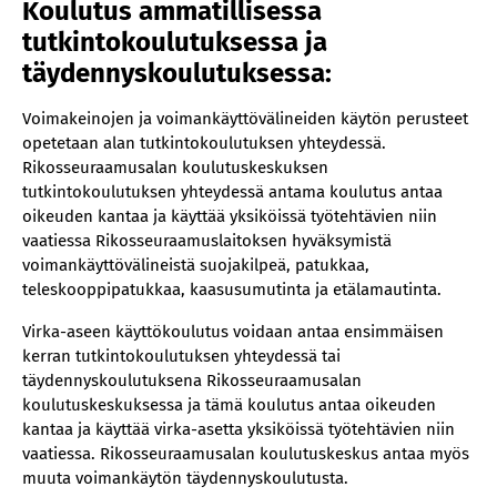
Koulutus ammatillisessa
tutkintokoulutuksessa ja
täydennyskoulutuksessa:
Voimakeinojen ja voimankäyttövälineiden käytön perusteet
opetetaan alan tutkintokoulutuksen yhteydessä.
Rikosseuraamusalan koulutuskeskuksen
tutkintokoulutuksen yhteydessä antama koulutus antaa
oikeuden kantaa ja käyttää yksiköissä työtehtävien niin
vaatiessa Rikosseuraamuslaitoksen hyväksymistä
voimankäyttövälineistä suojakilpeä, patukkaa,
teleskooppipatukkaa, kaasusumutinta ja etälamautinta.
Virka-aseen käyttökoulutus voidaan antaa ensimmäisen
kerran tutkintokoulutuksen yhteydessä tai
täydennyskoulutuksena Rikosseuraamusalan
koulutuskeskuksessa ja tämä koulutus antaa oikeuden
kantaa ja käyttää virka-asetta yksiköissä työtehtävien niin
vaatiessa. Rikosseuraamusalan koulutuskeskus antaa myös
muuta voimankäytön täydennyskoulutusta.