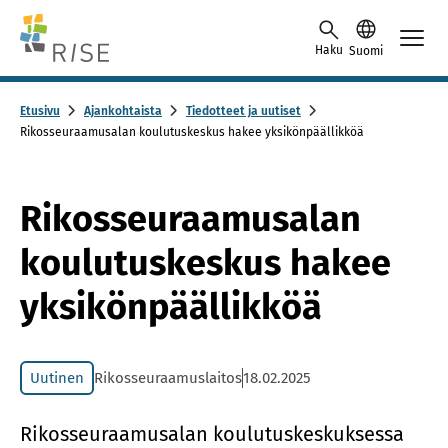
Skip to content -saavutettavuusohje
Haku
Suomi
Etusivu
Ajankohtaista
Tiedotteet ja uutiset
Rikosseuraamusalan koulutuskeskus hakee yksikönpäällikköä
Rikosseuraamusalan
koulutuskeskus hakee
yksikönpäällikköä
Uutinen
Rikosseuraamuslaitos
18.02.2025
Ri­kos­seu­raa­musa­lan kou­lu­tus­kes­kuk­ses­sa