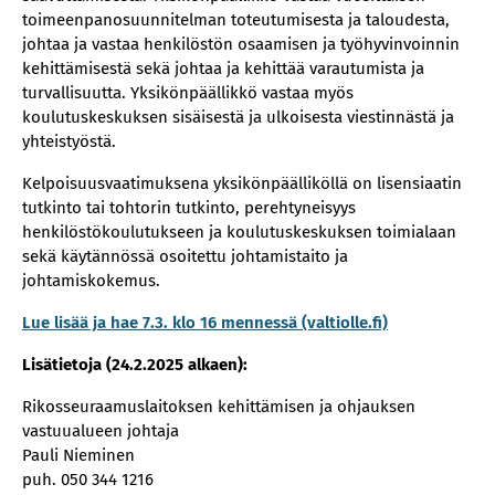
toimeenpanosuunnitelman toteutumisesta ja taloudesta,
johtaa ja vastaa henkilöstön osaamisen ja työhyvinvoinnin
kehittämisestä sekä johtaa ja kehittää varautumista ja
turvallisuutta. Yksikönpäällikkö vastaa myös
koulutuskeskuksen sisäisestä ja ulkoisesta viestinnästä ja
yhteistyöstä.
Kelpoisuusvaatimuksena yksikönpäälliköllä on lisensiaatin
tutkinto tai tohtorin tutkinto, perehtyneisyys
henkilöstökoulutukseen ja koulutuskeskuksen toimialaan
sekä käytännössä osoitettu johtamistaito ja
johtamiskokemus.
Lue lisää ja hae 7.3. klo 16 mennessä (valtiolle.fi)
Lisätietoja (24.2.2025 alkaen):
Rikosseuraamuslaitoksen kehittämisen ja ohjauksen
vastuualueen johtaja
Pauli Nieminen
puh. 050 344 1216