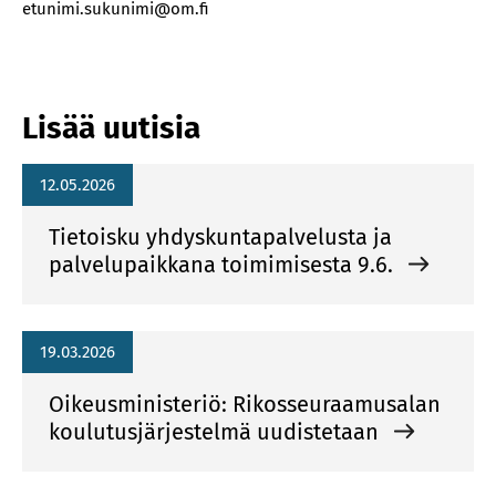
etunimi.sukunimi@om.fi
Lisää uutisia
12.05.2026
Tietoisku yhdyskuntapalvelusta ja
palvelupaikkana toimimisesta 9.6.
19.03.2026
Oikeusministeriö: Rikosseuraamusalan
koulutusjärjestelmä uudistetaan