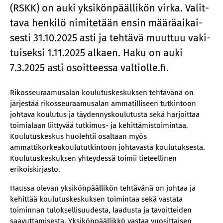
(RSKK) on auki yk­si­kön­pääl­li­kön vir­ka. Va­lit­
ta­va hen­ki­lö ni­mi­te­tään en­sin mää­rä­ai­kai­
ses­ti 31.10.2025 asti ja teh­tä­vä muut­tuu va­ki­
tui­sek­si 1.11.2025 al­kaen. Haku on auki
7.3.2025 asti osoit­tees­sa val­tiol­le.fi.
Rikosseuraamusalan koulutuskeskuksen tehtävänä on
järjestää rikosseuraamusalan ammatilliseen tutkintoon
johtava koulutus ja täydennyskoulutusta sekä harjoittaa
toimialaan liittyvää tutkimus- ja kehittämistoimintaa.
Koulutuskeskus huolehtii osaltaan myös
ammattikorkeakoulututkintoon johtavasta koulutuksesta.
Koulutuskeskuksen yhteydessä toimii tieteellinen
erikoiskirjasto.
Haussa olevan yksikönpäällikön tehtävänä on johtaa ja
kehittää koulutuskeskuksen toimintaa sekä vastata
toiminnan tuloksellisuudesta, laadusta ja tavoitteiden
saavuttamisesta. Yksikönpäällikkö vastaa vuosittaisen