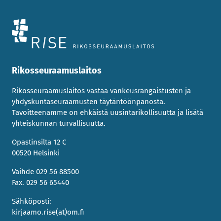
Rikosseuraamuslaitos
Rikosseuraamuslaitos vastaa vankeusrangaistusten ja
yhdyskuntaseuraamusten täytäntöönpanosta.
Tavoitteenamme on ehkäistä uusintarikollisuutta ja lisätä
yhteiskunnan turvallisuutta.
Opastinsilta 12 C
00520 Helsinki
Vaihde 029 56 88500
Fax. 029 56 65440
Sähköposti:
kirjaamo.rise(at)om.fi