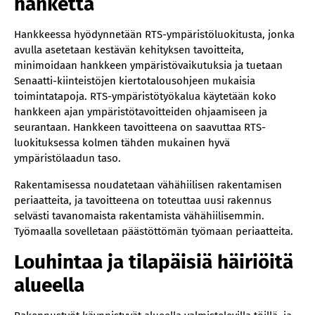
hanketta
Hankkeessa hyödynnetään RTS-ympäristöluokitusta, jonka
avulla asetetaan kestävän kehityksen tavoitteita,
minimoidaan hankkeen ympäristövaikutuksia ja tuetaan
Senaatti-kiinteistöjen kiertotalousohjeen mukaisia
toimintatapoja. RTS-ympäristötyökalua käytetään koko
hankkeen ajan ympäristötavoitteiden ohjaamiseen ja
seurantaan. Hankkeen tavoitteena on saavuttaa RTS-
luokituksessa kolmen tähden mukainen hyvä
ympäristölaadun taso.
Rakentamisessa noudatetaan vähähiilisen rakentamisen
periaatteita, ja tavoitteena on toteuttaa uusi rakennus
selvästi tavanomaista rakentamista vähähiilisemmin.
Työmaalla sovelletaan päästöttömän työmaan periaatteita.
Louhintaa ja tilapäisiä häiriöitä
alueella