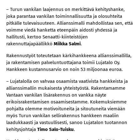
– Turun vankilan laajennus on merkittävä kehityshanke,
joka parantaa vankilan toiminnallisuutta ja olosuhteita
pitkälle tulevaisuuteen. Allianssimalli mahdollistaa sen, että
voimme viedä hanketta eteenpäin aidosti yhdessä ja
hallitusti, kertoo Senaatti-kiinteistöjen
rakennuttajapäällikkö
Miikka Salmi
.
Rakennustyöt toteutetaan kärkihankkeena allianssimallilla,
ja rakentamisen palveluntuottajana toimii Lujatalo Oy.
Hankkeen kustannusarvio on noin 53 miljoonaa euroa.
– Lujatalolla on vahvaa osaamista vaativista hankkeista ja
allianssimallin mukaisesta yhteistyöstä. Rakentamamme
Vantaan vankilan lisärakennus on vankka näyte
erikoisrakentamisen osaamisestamme. Kokemuksiemme
pohjalta olemme motivoituneita ja sitoutuneita viemään
myös Turun vankilan sellirakennus hankkeen maaliin
laadukkaasti ja vastuullisesti, sanoo Lujatalon tuotannon
kehitysjohtaja
Timo Salo-Tuisku
.