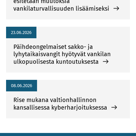
esitetään muutoksia
vankilaturvallisuuden lisäämiseksi
23.06.2026
Päihdeongelmaiset sakko- ja
lyhytaikaisvangit hyötyvät vankilan
ulkopuolisesta kuntoutuksesta
08.06.2026
Rise mukana valtionhallinnon
kansallisessa kyberharjoituksessa