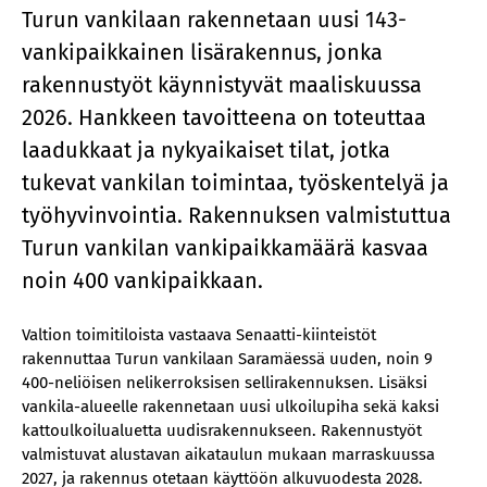
Turun vankilaan rakennetaan uusi 143-
vankipaikkainen lisärakennus, jonka
rakennustyöt käynnistyvät maaliskuussa
2026. Hankkeen tavoitteena on toteuttaa
laadukkaat ja nykyaikaiset tilat, jotka
tukevat vankilan toimintaa, työskentelyä ja
työhyvinvointia. Rakennuksen valmistuttua
Turun vankilan vankipaikkamäärä kasvaa
noin 400 vankipaikkaan.
Valtion toimitiloista vastaava Senaatti-kiinteistöt
rakennuttaa Turun vankilaan Saramäessä uuden, noin 9
400-neliöisen nelikerroksisen sellirakennuksen. Lisäksi
vankila-alueelle rakennetaan uusi ulkoilupiha sekä kaksi
kattoulkoilualuetta uudisrakennukseen. Rakennustyöt
valmistuvat alustavan aikataulun mukaan marraskuussa
2027, ja rakennus otetaan käyttöön alkuvuodesta 2028.