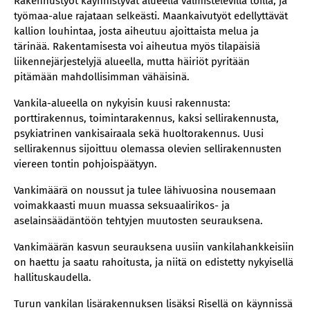
Rakennustyöt käynnistyvät alueella valmistelevilla töillä, ja
työmaa-alue rajataan selkeästi. Maankaivutyöt edellyttävät
kallion louhintaa, josta aiheutuu ajoittaista melua ja
tärinää. Rakentamisesta voi aiheutua myös tilapäisiä
liikennejärjestelyjä alueella, mutta häiriöt pyritään
pitämään mahdollisimman vähäisinä.
Vankila-alueella on nykyisin kuusi rakennusta:
porttirakennus, toimintarakennus, kaksi sellirakennusta,
psykiatrinen vankisairaala sekä huoltorakennus. Uusi
sellirakennus sijoittuu olemassa olevien sellirakennusten
viereen tontin pohjoispäätyyn.
Vankimäärä on noussut ja tulee lähivuosina nousemaan
voimakkaasti muun muassa seksuaalirikos- ja
aselainsäädäntöön tehtyjen muutosten seurauksena.
Vankimäärän kasvun seurauksena uusiin vankilahankkeisiin
on haettu ja saatu rahoitusta, ja niitä on edistetty nykyisellä
hallituskaudella.
Turun vankilan lisärakennuksen lisäksi Risellä on käynnissä