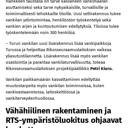
Hankkeen taustalla on tarve kasvaneen vankimäärän
asuttamiseksi sekä tarve nykyaikaisille, turvallisille ja
toiminnallisesti tehokkaille tiloille. Uusi sellirakennus tukee
vankilan ydintoimintaa, henkilöstön työskentelyä sekä
vankien arjen ja kuntoutumisen edellytyksiä. Tiloissa tulee
työskentelemään noin 300 henkilöä.
– Turun vankilan uusi lisärakennus lisää vankipaikkoja
Turussa ja helpottaa Rikosseuraamuslaitoksen vaikeaa
yliasutustilannetta. Lisärakennus lisää myös vankilan
osastointia ja parantaa vankilaturvallisuutta, toteaa
Rikosseuraamuslaitoksen projektipäällikkö
Petri Kiuru.
Vankilan paikkamäärän kasvattaminen edellyttää
muutostarpeita myös vankilan toiminnoissa, kuten
vankivastaanotossa, laitoskeittiössä ja
vankiterveydenhuollossa.
Vähähiilinen rakentaminen ja
RTS-ympäristöluokitus ohjaavat