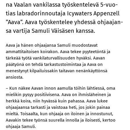
na Vaa­lan van­ki­las­sa työs­ken­te­le­vä 5-vuo­
tias labra­do­rin­nou­ta­ja Icywa­ters Ap­penzell
”Aava”. Aava työs­ken­te­lee yh­des­sä oh­jaa­jan­
sa var­ti­ja Sa­mu­li Väi­sä­sen kans­sa.
Aava ja hänen ohjaajansa Samuli muodostavat
ammattitaitoisen koirakon. Aava tekee pyyteetöntä ja
tärkeää työtä vankilaturvallisuuden hyväksi. Aavan
päätyönä on tehdä tarkastustoimintaa ja Aava on
menestynyt kilpailuissakin taitavan nenänkäyttönsä
ansiosta.
– Kun näkee Aavan innon aamulla töihin lähtiessä, oma
mielikin pysyy positiivisena. Aava on ihmisläheinen ja
herkkä koira, niin hyvässä kuin pahassa. Aava lukee
ohjaajaansa tarkasti ja vaistoaa heti, jos jokin painaa
mieltä. Toisaalta, kun ohjaaja on iloinen ja innostunut,
Aavakin tekee työnsä suurella innolla ja iloisesti, kertoo
ohjaaja Samuli.