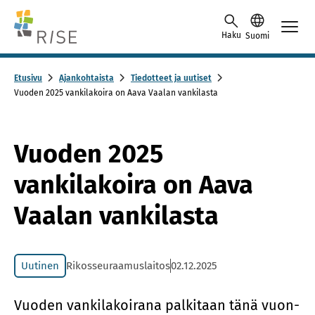
Skip to content -saavutettavuusohje
Haku
Suomi
Etusivu
Ajankohtaista
Tiedotteet ja uutiset
Vuoden 2025 vankilakoira on Aava Vaalan vankilasta
Vuoden 2025
vankilakoira on Aava
Vaalan vankilasta
Uutinen
Rikosseuraamuslaitos
02.12.2025
Vuo­den van­ki­la­koi­ra­na pal­ki­taan tänä vuon­